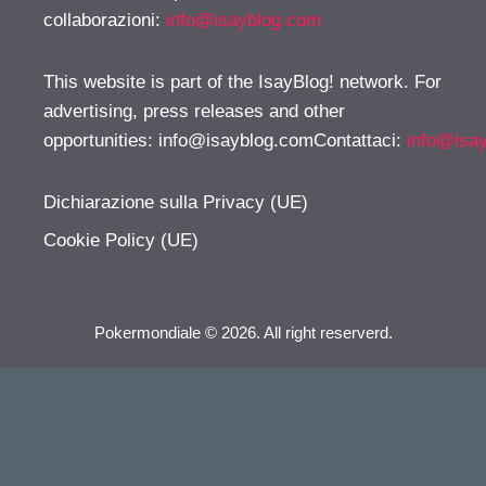
collaborazioni:
info@isayblog.com
This website is part of the IsayBlog! network. For
advertising, press releases and other
opportunities:
info@isayblog.comContattaci
:
info@isa
Dichiarazione sulla Privacy (UE)
Cookie Policy (UE)
Pokermondiale © 2026. All right reserverd.