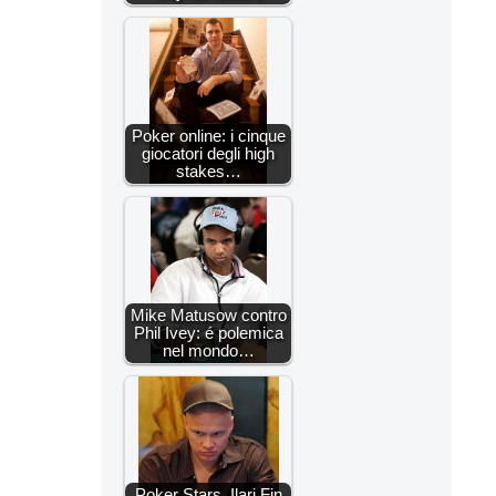
Poker online: i cinque
giocatori degli high
stakes…
Mike Matusow contro
Phil Ivey: é polemica
nel mondo…
Poker Stars, Ilari Fin