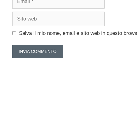
Sito
web
Salva il mio nome, email e sito web in questo brow