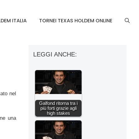
DEM ITALIA
TORNEI TEXAS HOLDEM ONLINE
LEGGI ANCHE:
ato nel
Galfond ritorna tra i
più forti grazie agli
high stakes
ine una