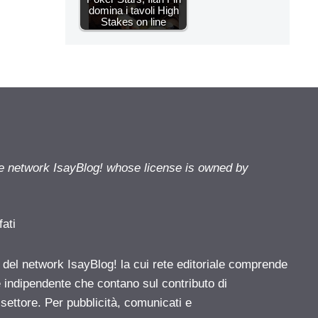
domina i tavoli High
Stakes on line
he network IsayBlog! whose license is owned by
fati
e del network IsayBlog! la cui rete editoriale comprende
e indipendente che contano sul contributo di
 settore. Per pubblicità, comunicati e