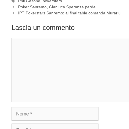
Tag
Phil Galfond
,
pokerstars
Poker Sanremo, Gianluca Speranza perde
IPT Pokerstars Sanremo: al final table comanda Murariu
Lascia un commento
Commento
Nome
Email