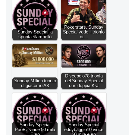
Pokerstars, Sunday
Sunday Special la
Special vede il trionfo
spunta slambello
di…
Discepolo78 trionfa
Sunday Million trionfo
nel Sunday Special
di giacomo A3
con doppia K-J
Sunday Special
Sunday Special
PaoBz vince 50 mila
eddybaggio10 vince
Euro
50 mila euro