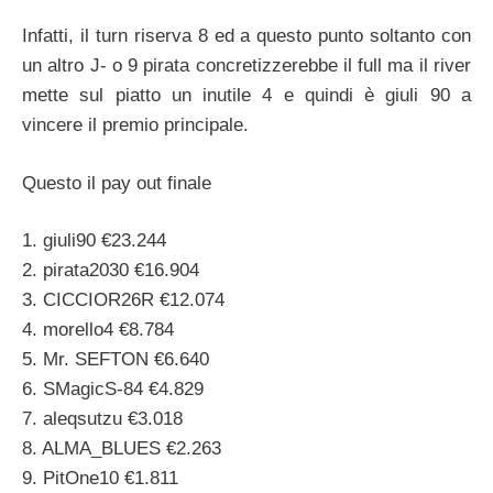
Infatti, il turn riserva 8 ed a questo punto soltanto con
un altro J- o 9 pirata concretizzerebbe il full ma il river
mette sul piatto un inutile 4 e quindi è giuli 90 a
vincere il premio principale.
Questo il pay out finale
1. giuli90 €23.244
2. pirata2030 €16.904
3. CICCIOR26R €12.074
4. morello4 €8.784
5. Mr. SEFTON €6.640
6. SMagicS-84 €4.829
7. aleqsutzu €3.018
8. ALMA_BLUES €2.263
9. PitOne10 €1.811