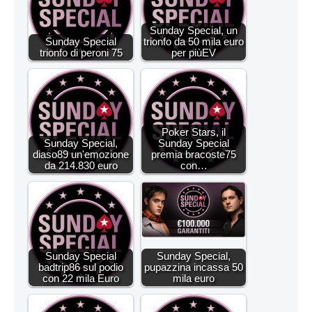
Sunday Special, un
Sunday Special
trionfo da 50 mila euro
trionfo di peroni 75
per piùEV
Poker Stars, il
Sunday Special,
Sunday Special
diaso89 un'emozione
premia bracoste75
da 214.830 euro
con…
Sunday Special
Sunday Special,
badtrip86 sul podio
pupazzina incassa 50
con 22 mila Euro
mila euro