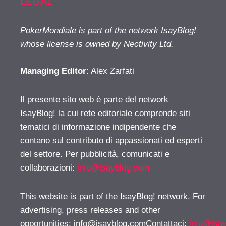
LEGAL
PokerMondiale is part of the network IsayBlog!
whose license is owned by Nectivity Ltd.
Managing Editor
: Alex Zarfati
Il presente sito web è parte del network
IsayBlog! la cui rete editoriale comprende siti
tematici di informazione indipendente che
contano sul contributo di appassionati ed esperti
del settore. Per pubblicità, comunicati e
collaborazioni:
info@isayblog.com
This website is part of the IsayBlog! network. For
advertising, press releases and other
opportunities:
info@isayblog.comContattaci
:
info@isa