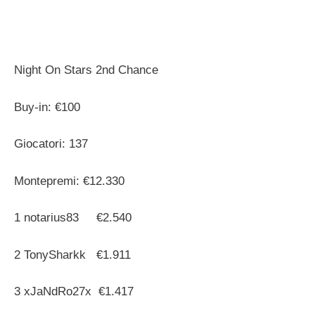
Night On Stars 2nd Chance
Buy-in: €100
Giocatori: 137
Montepremi: €12.330
1 notarius83 €2.540
2 TonySharkk €1.911
3 xJaNdRo27x €1.417