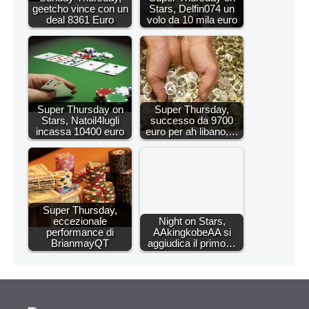
geetcho vince con un
Stars, Delfin074 un
deal 8361 Euro
volo da 10 mila euro
Super Thursday on
Super Thursday,
Stars, Natoil4lugli
successo da 9700
incassa 10400 euro
euro per ah libano,…
Super Thursday,
eccezionale
Night on Stars,
performance di
AAkingkobeAA si
BrianmayQT
aggiudica il primo…