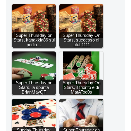
Super Thursday on
Super Thursday On
Stars, kanakkia86 sul
Stars, successo di
podio…
lutut 1111
Super Thursday on
Super Thursday On
Stars, la spunta
Stars, il trionfo è di
BrianMayQT
MatATod0s
Sunday Thursday,
Super Thursday on