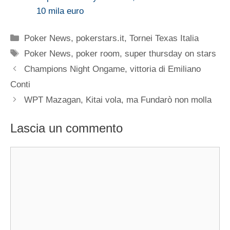
10 mila euro
Categorie
Poker News
,
pokerstars.it
,
Tornei Texas Italia
Tag
Poker News
,
poker room
,
super thursday on stars
Champions Night Ongame, vittoria di Emiliano
Conti
WPT Mazagan, Kitai vola, ma Fundarò non molla
Lascia un commento
Commento