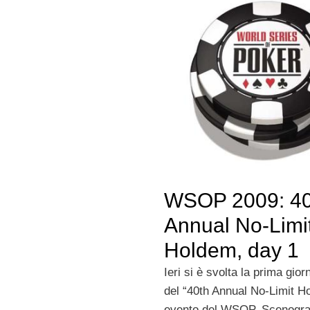
WSOP 2009: 40
Annual No-Limi
Holdem, day 1
Ieri si è svolta la prima gior
del “40th Annual No-Limit H
evento del WSOP. Scenograf