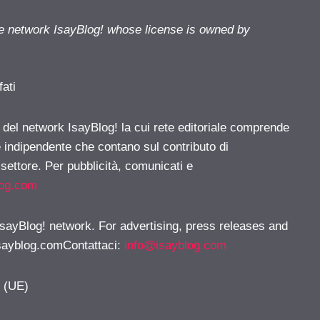
he network IsayBlog! whose license is owned by
fati
e del network IsayBlog! la cui rete editoriale comprende
e indipendente che contano sul contributo di
 settore. Per pubblicità, comunicati e
log.com
 IsayBlog! network. For advertising, press releases and
sayblog.comContattaci
:
info@isayblog.com
y (UE)