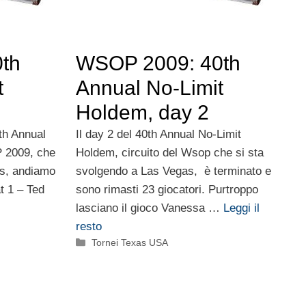
th
WSOP 2009: 40th
t
Annual No-Limit
Holdem, day 2
0th Annual
Il day 2 del 40th Annual No-Limit
 2009, che
Holdem, circuito del Wsop che si sta
as, andiamo
svolgendo a Las Vegas, è terminato e
at 1 – Ted
sono rimasti 23 giocatori. Purtroppo
lasciano il gioco Vanessa …
Leggi il
resto
Categorie
Tornei Texas USA