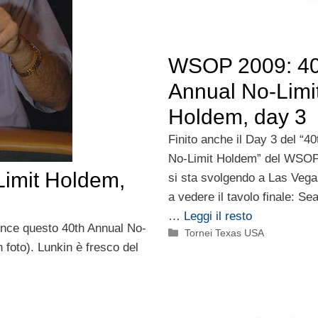
WSOP 2009: 40
Annual No-Limi
Holdem, day 3
Finito anche il Day 3 del “4
No-Limit Holdem” del WSOP
imit Holdem,
si sta svolgendo a Las Veg
a vedere il tavolo finale: Se
…
Leggi il resto
nce questo 40th Annual No-
Categorie
Tornei Texas USA
 foto). Lunkin è fresco del