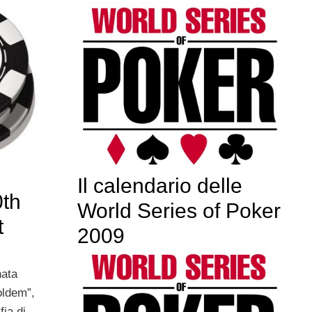
Il calendario delle
th
World Series of Poker
t
2009
nata
oldem”,
ia di