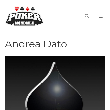
Vai
al
ME
contenuto
Andrea Dato