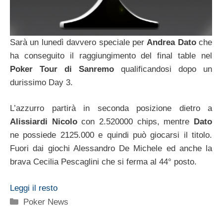
Sarà un lunedì davvero speciale per
Andrea Dato
che
ha conseguito il raggiungimento del final table nel
Poker Tour di Sanremo
qualificandosi dopo un
durissimo Day 3.
L’azzurro partirà in seconda posizione dietro a
Alissiardi Nicolo
con 2.520000 chips, mentre
Dato
ne possiede 2125.000 e quindi può giocarsi il titolo.
Fuori dai giochi Alessandro De Michele ed anche la
brava Cecilia Pescaglini che si ferma al 44° posto.
Leggi il resto
Categorie
Poker News