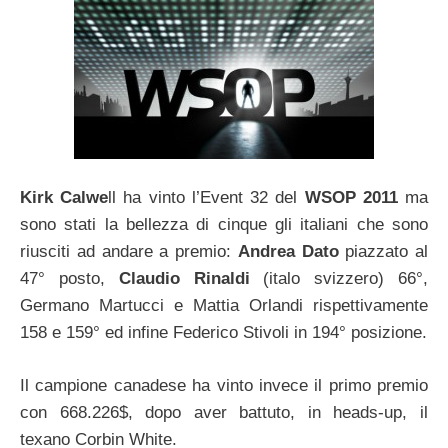
Kirk Calwe
ll ha vinto l’Event 32 del
WSOP 2011
ma
sono stati la bellezza di cinque gli italiani che sono
riusciti ad andare a premio:
Andrea Dato
piazzato al
47° posto,
Claudio Rinaldi
(italo svizzero) 66°,
Germano Martucci e Mattia Orlandi rispettivamente
158 e 159° ed infine Federico Stivoli in 194° posizione.
Il campione canadese ha vinto invece il primo premio
con 668.226$, dopo aver battuto, in heads-up, il
texano Corbin White.