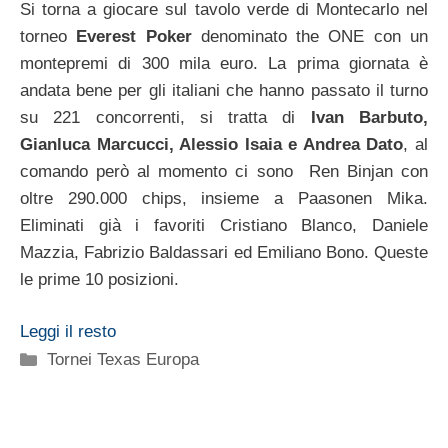
Si torna a giocare sul tavolo verde di Montecarlo nel
torneo
Everest Poker
denominato the ONE con un
montepremi di 300 mila euro. La prima giornata è
andata bene per gli italiani che hanno passato il turno
su 221 concorrenti, si tratta di
Ivan Barbuto,
Gianluca Marcucci, Alessio Isaia e Andrea Dato
, al
comando però al momento ci sono Ren Binjan con
oltre 290.000 chips, insieme a Paasonen Mika.
Eliminati già i favoriti Cristiano Blanco, Daniele
Mazzia, Fabrizio Baldassari ed Emiliano Bono. Queste
le prime 10 posizioni.
Leggi il resto
Categorie
Tornei Texas Europa