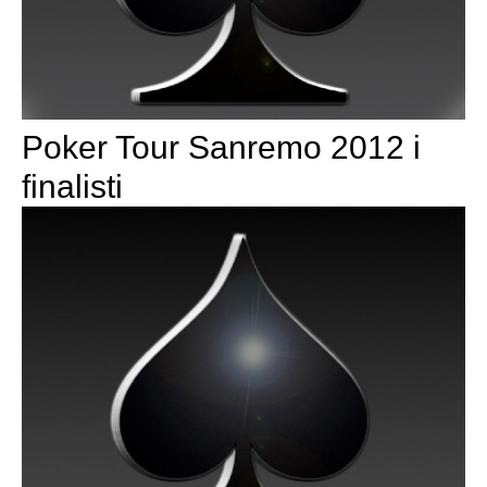
Poker Tour Sanremo 2012 i
finalisti