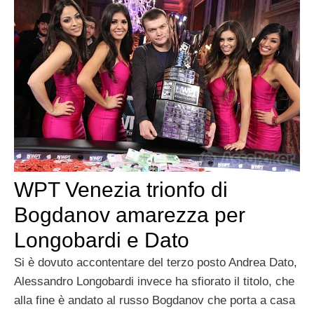
WPT Venezia trionfo di
Bogdanov amarezza per
Longobardi e Dato
Si è dovuto accontentare del terzo posto Andrea Dato,
Alessandro Longobardi invece ha sfiorato il titolo, che
alla fine è andato al russo Bogdanov che porta a casa