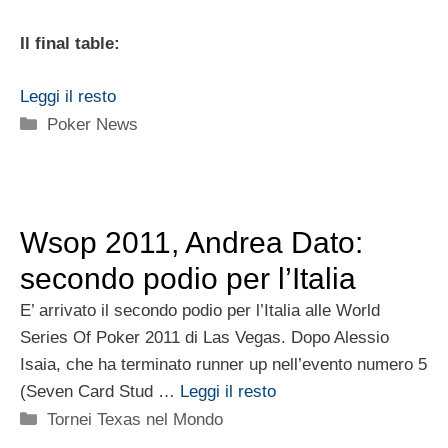
Il final table:
Leggi il resto
Categorie
Poker News
Wsop 2011, Andrea Dato:
secondo podio per l’Italia
E’ arrivato il secondo podio per l’Italia alle World
Series Of Poker 2011 di Las Vegas. Dopo Alessio
Isaia, che ha terminato runner up nell’evento numero 5
(Seven Card Stud …
Leggi il resto
Categorie
Tornei Texas nel Mondo