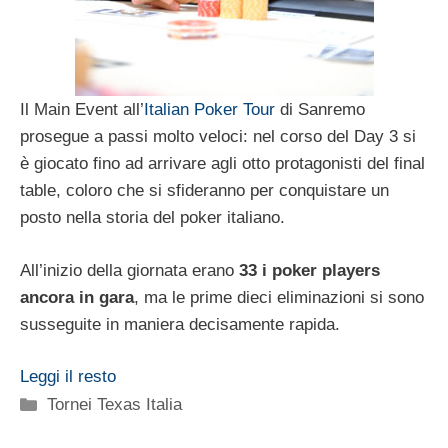
Il Main Event all’
Italian Poker Tour
di Sanremo
prosegue a passi molto veloci: nel corso del Day 3 si
è giocato fino ad arrivare agli otto protagonisti del final
table, coloro che si sfideranno per conquistare un
posto nella storia del poker italiano.
All’inizio della giornata erano
33 i poker players
ancora in gara
, ma le prime dieci eliminazioni si sono
susseguite in maniera decisamente rapida.
Leggi il resto
Categorie
Tornei Texas Italia