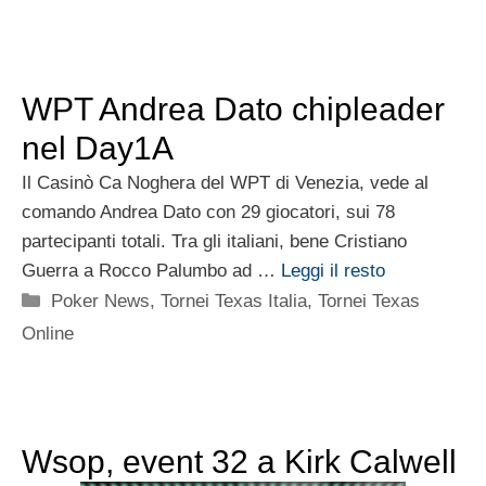
WPT Andrea Dato chipleader
nel Day1A
Il Casinò Ca Noghera del WPT di Venezia, vede al
comando Andrea Dato con 29 giocatori, sui 78
partecipanti totali. Tra gli italiani, bene Cristiano
Guerra a Rocco Palumbo ad …
Leggi il resto
Categorie
Poker News
,
Tornei Texas Italia
,
Tornei Texas
Online
Wsop, event 32 a Kirk Calwell