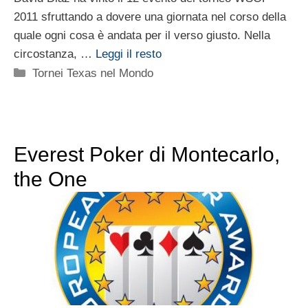
2011 sfruttando a dovere una giornata nel corso della
quale ogni cosa è andata per il verso giusto. Nella
circostanza, …
Leggi il resto
Categorie
Tornei Texas nel Mondo
Everest Poker di Montecarlo,
the One