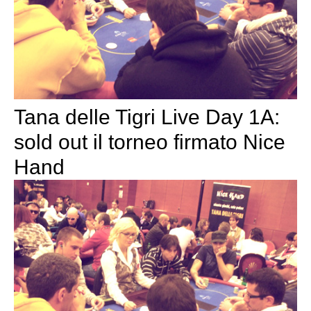
Tana delle Tigri Live Day 1A:
sold out il torneo firmato Nice
Hand