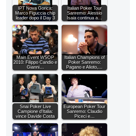
IPT Nova Gorica:
Italian Poker Tour
Marco Figuccia chip
Sanremo: Alessio
leader dopo il Day 3
Isaia continua a…
Main Event WSOP
Italian Champions of
2010: Filippo Candio e
Poker Sanremo:
Gianni…
Pagano e Alioto,…
Snai Poker Live
European Poker Tour
Campione d'Italia:
Sanremo: Claudio
vince Davide Costa
Piceci e…