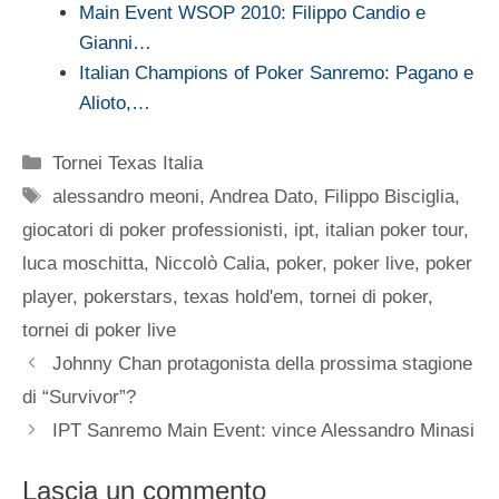
Main Event WSOP 2010: Filippo Candio e
Gianni…
Italian Champions of Poker Sanremo: Pagano e
Alioto,…
Categorie
Tornei Texas Italia
Tag
alessandro meoni
,
Andrea Dato
,
Filippo Bisciglia
,
giocatori di poker professionisti
,
ipt
,
italian poker tour
,
luca moschitta
,
Niccolò Calia
,
poker
,
poker live
,
poker
player
,
pokerstars
,
texas hold'em
,
tornei di poker
,
tornei di poker live
Johnny Chan protagonista della prossima stagione
di “Survivor”?
IPT Sanremo Main Event: vince Alessandro Minasi
Lascia un commento