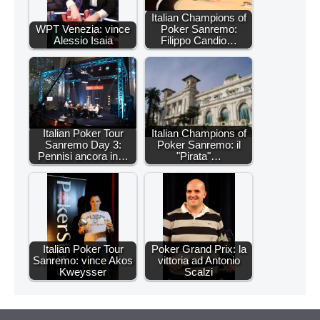
Italian Champions of
WPT Venezia: vince
Poker Sanremo:
Alessio Isaia
Filippo Candio…
Italian Poker Tour
Italian Champions of
Sanremo Day 3:
Poker Sanremo: il
Pennisi ancora in…
"Pirata"…
Italian Poker Tour
Poker Grand Prix: la
Sanremo: vince Akos
vittoria ad Antonio
Kweysser
Scalzi