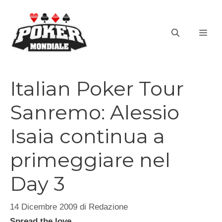
Vai
al
ME
contenuto
Italian Poker Tour
Sanremo: Alessio
Isaia continua a
primeggiare nel
Day 3
14 Dicembre 2009
di
Redazione
Spread the love