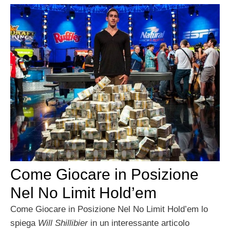
Come Giocare in Posizione
Nel No Limit Hold’em
Come Giocare in Posizione Nel No Limit Hold’em lo
spiega
Will Shillibier
in un interessante articolo