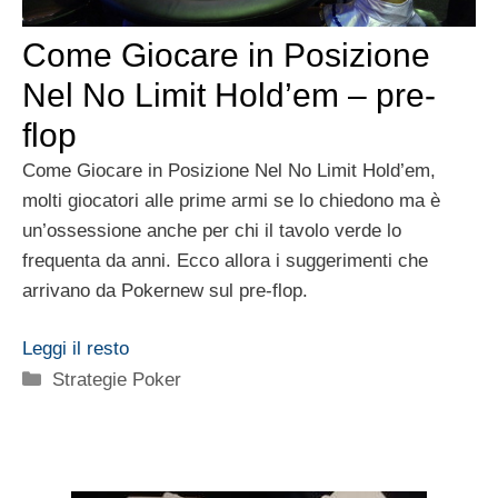
Come Giocare in Posizione
Nel No Limit Hold’em – pre-
flop
Come Giocare in Posizione Nel No Limit Hold’em,
molti giocatori alle prime armi se lo chiedono ma è
un’ossessione anche per chi il tavolo verde lo
frequenta da anni. Ecco allora i suggerimenti che
arrivano da Pokernew sul pre-flop.
Leggi il resto
Categorie
Strategie Poker