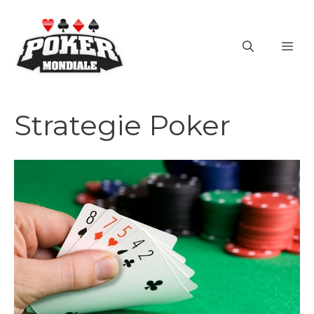
Vai
al
ME
contenuto
Strategie Poker