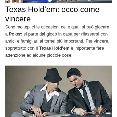
Texas Hold’em: ecco come
vincere
Sono molteplici le occasioni nelle quali si può giocare
a
Poker
: si parte dal gioco in casa per rilassarsi con
amici e famigliari ai tornei più importanti. Per vincere,
soprattutto con il
Texas Hold’em
è importante fare
attenzione ad alcune piccole cose.