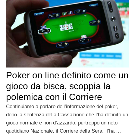
Poker on line definito come un
gioco da bisca, scoppia la
polemica con il Corriere
Continuiamo a parlare dell’informazione del poker,
dopo la sentenza della Cassazione che l’ha definito un
gioco normale e non d’azzardo, purtroppo un noto
quotidiano Nazionale, il Corriere della Sera, l’ha …