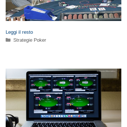
Leggi il resto
Categorie
Strategie Poker