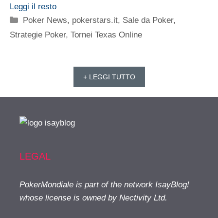
Leggi il resto
Categorie
Poker News
,
pokerstars.it
,
Sale da Poker
,
Strategie Poker
,
Tornei Texas Online
+ LEGGI TUTTO
LEGAL
PokerMondiale is part of the network IsayBlog!
whose license is owned by Nectivity Ltd.