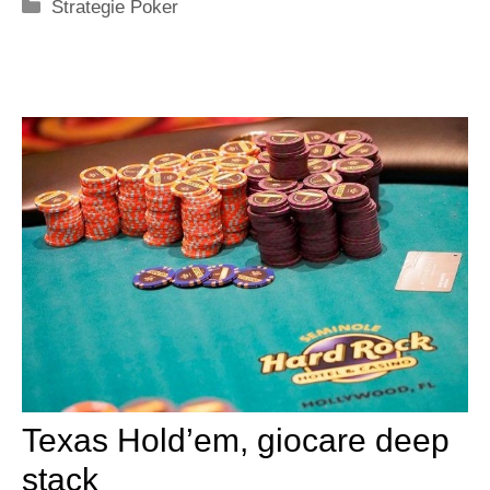
Categorie
Strategie Poker
Texas Hold’em, giocare deep
stack