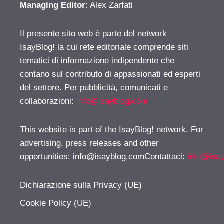
Managing Editor
: Alex Zarfati
Il presente sito web è parte del network
IsayBlog! la cui rete editoriale comprende siti
tematici di informazione indipendente che
contano sul contributo di appassionati ed esperti
del settore. Per pubblicità, comunicati e
collaborazioni:
info@isayblog.com
This website is part of the IsayBlog! network. For
advertising, press releases and other
opportunities:
info@isayblog.comContattaci
:
info@isa
Dichiarazione sulla Privacy (UE)
Cookie Policy (UE)