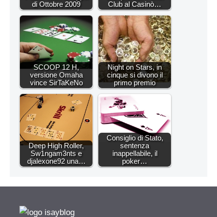
di Ottobre 2009
Club al Casinò…
SCOOP 12 H,
Night on Stars, in
versione Omaha
cinque si divono il
vince SirTaKeNo
primo premio
Consiglio di Stato,
Deep High Roller,
sentenza
Sw1ngam3nts e
inappellabile, il
djalexone92 una…
poker…