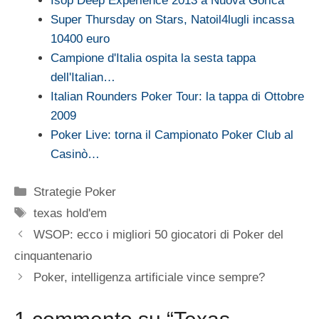
Isop Deep Experience 2013 a Nuova Gorica
Super Thursday on Stars, Natoil4lugli incassa
10400 euro
Campione d'Italia ospita la sesta tappa
dell'Italian…
Italian Rounders Poker Tour: la tappa di Ottobre
2009
Poker Live: torna il Campionato Poker Club al
Casinò…
Categorie
Strategie Poker
Tag
texas hold'em
WSOP: ecco i migliori 50 giocatori di Poker del
cinquantenario
Poker, intelligenza artificiale vince sempre?