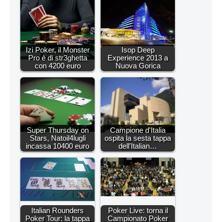
Izi Poker, il Monster
Isop Deep
Pro è di str3ghetta
Experience 2013 a
con 4200 euro
Nuova Gorica
Super Thursday on
Campione d'Italia
Stars, Natoil4lugli
ospita la sesta tappa
incassa 10400 euro
dell'Italian…
Italian Rounders
Poker Live: torna il
Poker Tour: la tappa
Campionato Poker