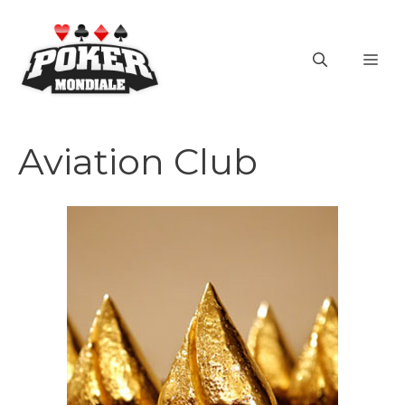
Vai
al
ME
contenuto
Aviation Club