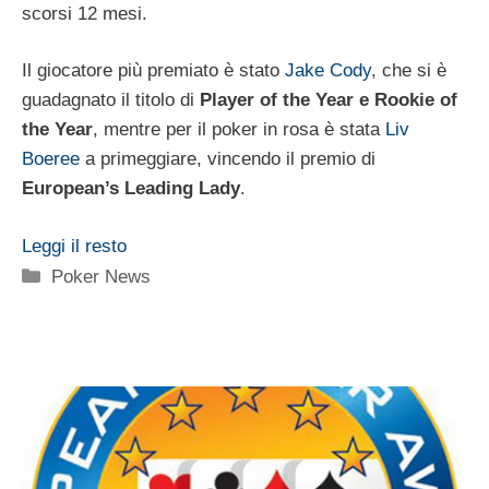
scorsi 12 mesi.
Il giocatore più premiato è stato
Jake Cody
, che si è
guadagnato il titolo di
Player of the Year e Rookie of
the Year
, mentre per il poker in rosa è stata
Liv
Boeree
a primeggiare, vincendo il premio di
European’s Leading Lady
.
Leggi il resto
Categorie
Poker News