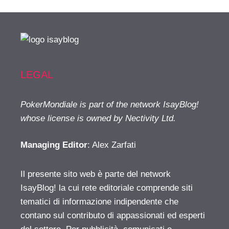
LEGAL
PokerMondiale is part of the network IsayBlog!
whose license is owned by Nectivity Ltd.
Managing Editor
: Alex Zarfati
Il presente sito web è parte del network
IsayBlog! la cui rete editoriale comprende siti
tematici di informazione indipendente che
contano sul contributo di appassionati ed esperti