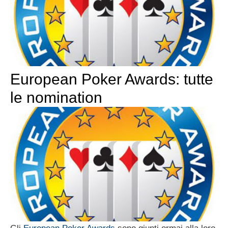
European Poker Awards: tutte
le nomination