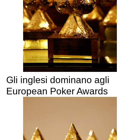
Gli inglesi dominano agli
European Poker Awards