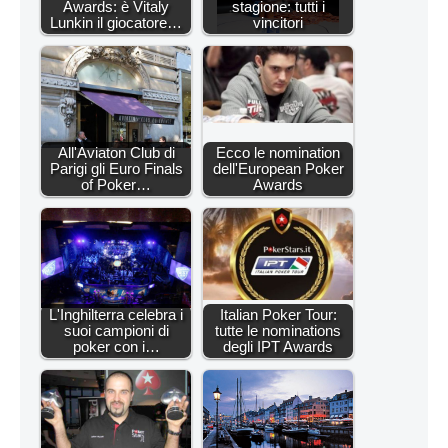
Awards: è Vitaly
stagione: tutti i
Lunkin il giocatore…
vincitori
All'Aviaton Club di
Ecco le nomination
Parigi gli Euro Finals
dell'European Poker
of Poker…
Awards
L'Inghilterra celebra i
Italian Poker Tour:
suoi campioni di
tutte le nominations
poker con i…
degli IPT Awards