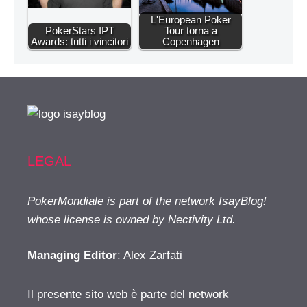
L'European Poker
PokerStars IPT
Tour torna a
Awards: tutti i vincitori
Copenhagen
LEGAL
PokerMondiale is part of the network IsayBlog!
whose license is owned by Nectivity Ltd.
Managing Editor
: Alex Zarfati
Il presente sito web è parte del network