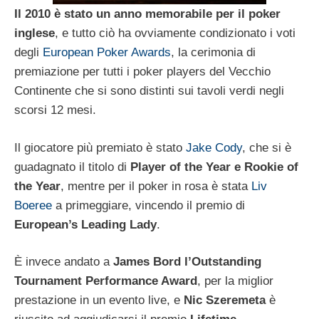
Il 2010 è stato un anno memorabile per il poker
inglese
, e tutto ciò ha ovviamente condizionato i voti
degli
European Poker Awards
, la cerimonia di
premiazione per tutti i poker players del Vecchio
Continente che si sono distinti sui tavoli verdi negli
scorsi 12 mesi.
Il giocatore più premiato è stato
Jake Cody
, che si è
guadagnato il titolo di
Player of the Year e Rookie of
the Year
, mentre per il poker in rosa è stata
Liv
Boeree
a primeggiare, vincendo il premio di
European’s Leading Lady
.
È invece andato a
James Bord l’Outstanding
Tournament Performance Award
, per la miglior
prestazione in un evento live, e
Nic Szeremeta
è