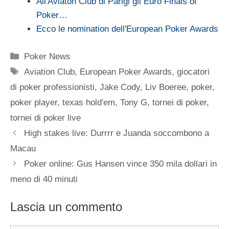
All'Aviaton Club di Parigi gli Euro Finals of
Poker…
Ecco le nomination dell'European Poker Awards
Categorie
Poker News
Tag
Aviation Club
,
European Poker Awards
,
giocatori
di poker professionisti
,
Jake Cody
,
Liv Boeree
,
poker
,
poker player
,
texas hold'em
,
Tony G
,
tornei di poker
,
tornei di poker live
High stakes live: Durrrr e Juanda soccombono a
Macau
Poker online: Gus Hansen vince 350 mila dollari in
meno di 40 minuti
Lascia un commento