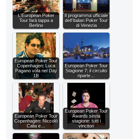
L'European Poker
Il programma ufficiale
Tour farà tappa a
dell'Italian Poker Tour
Berlino
di Venezia
European Poker Tour
Copenhagen: Luca
European Poker Tour
Pagano vola nel Day
Stagione 7: il circuito
1B
riparte…
European Poker Tour
European Poker Tour
Awards sesta
Copenhagen: Niccolò
stagione: tutti i
Calia e…
vincitori