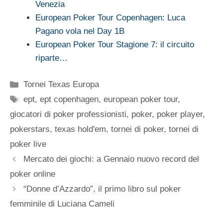
Venezia
European Poker Tour Copenhagen: Luca
Pagano vola nel Day 1B
European Poker Tour Stagione 7: il circuito
riparte…
Categorie
Tornei Texas Europa
Tag
ept
,
ept copenhagen
,
european poker tour
,
giocatori di poker professionisti
,
poker
,
poker player
,
pokerstars
,
texas hold'em
,
tornei di poker
,
tornei di
poker live
Mercato dei giochi: a Gennaio nuovo record del
poker online
“Donne d’Azzardo”, il primo libro sul poker
femminile di Luciana Cameli