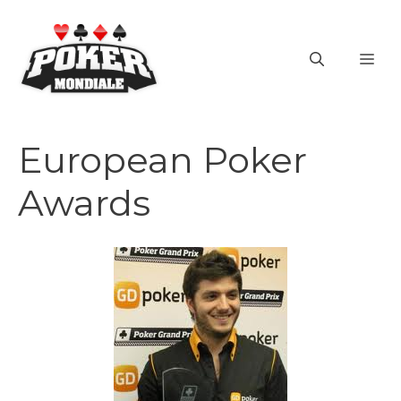
Vai
al
ME
contenuto
European Poker
Awards