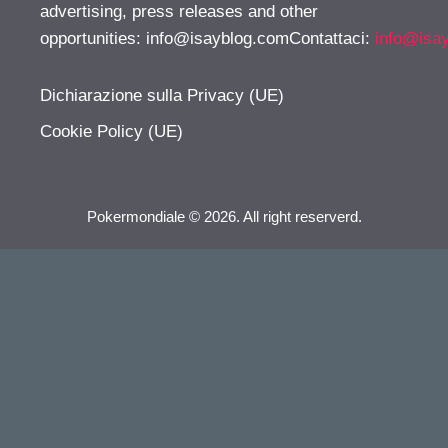
advertising, press releases and other
opportunities:
info@isayblog.comContattaci
:
info@isa
Dichiarazione sulla Privacy (UE)
Cookie Policy (UE)
Pokermondiale © 2026. All right reserverd.