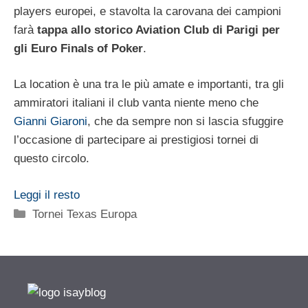
players europei, e stavolta la carovana dei campioni
farà
tappa allo storico Aviation Club di Parigi per
gli Euro Finals of Poker
.
La location è una tra le più amate e importanti, tra gli
ammiratori italiani il club vanta niente meno che
Gianni Giaroni
, che da sempre non si lascia sfuggire
l’occasione di partecipare ai prestigiosi tornei di
questo circolo.
Leggi il resto
Categorie
Tornei Texas Europa