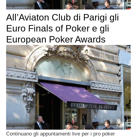
All’Aviaton Club di Parigi gli
Euro Finals of Poker e gli
European Poker Awards
Continuano gli appuntamenti live per i pro poker