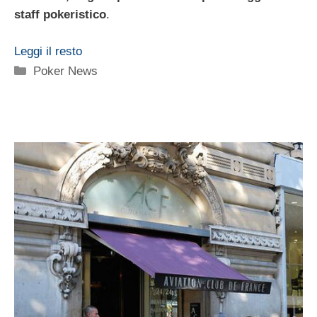
staff pokeristico
.
Leggi il resto
Categorie
Poker News