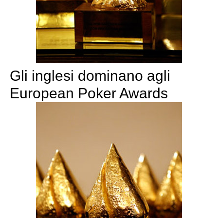
Gli inglesi dominano agli
European Poker Awards