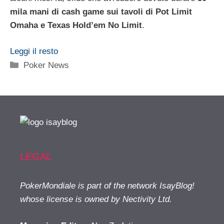
mila mani di cash game sui tavoli di Pot Limit
Omaha e Texas Hold’em No Limit
.
Leggi il resto
Categorie
Poker News
LEGAL
PokerMondiale is part of the network IsayBlog!
whose license is owned by Nectivity Ltd.