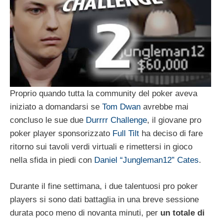
Proprio quando tutta la community del poker aveva
iniziato a domandarsi se
Tom Dwan
avrebbe mai
concluso le sue due
Durrrr Challenge
, il giovane pro
poker player sponsorizzato
Full Tilt
ha deciso di fare
ritorno sui tavoli verdi virtuali e rimettersi in gioco
nella sfida in piedi con
Daniel “Jungleman12” Cates
.
Durante il fine settimana, i due talentuosi pro poker
players si sono dati battaglia in una breve sessione
durata poco meno di novanta minuti, per
un totale di