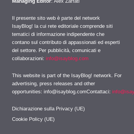
Managing Editor
: Alex Zarfati
Il presente sito web è parte del network
IsayBlog! la cui rete editoriale comprende siti
tematici di informazione indipendente che
contano sul contributo di appassionati ed esperti
del settore. Per pubblicità, comunicati e
collaborazioni:
info@isayblog.com
This website is part of the IsayBlog! network. For
advertising, press releases and other
opportunities:
info@isayblog.comContattaci
:
info@isa
Dichiarazione sulla Privacy (UE)
Cookie Policy (UE)