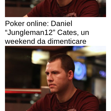
Poker online: Daniel
“Jungleman12” Cates, un
weekend da dimenticare