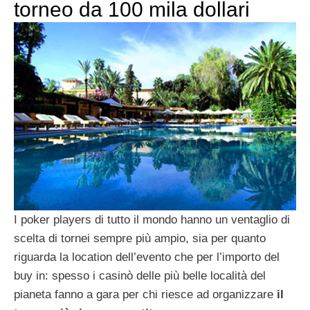
torneo da 100 mila dollari
I poker players di tutto il mondo hanno un ventaglio di
scelta di tornei sempre più ampio, sia per quanto
riguarda la location dell’evento che per l’importo del
buy in: spesso i casinò delle più belle località del
pianeta fanno a gara per chi riesce ad organizzare
il