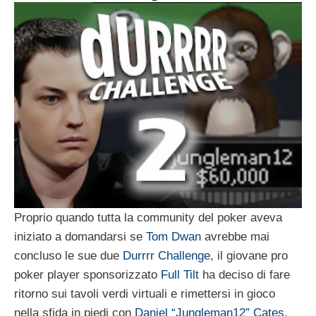
Proprio quando tutta la community del poker aveva
iniziato a domandarsi se
Tom Dwan
avrebbe mai
concluso le sue due
Durrrr Challenge
, il giovane pro
poker player sponsorizzato
Full Tilt
ha deciso di fare
ritorno sui tavoli verdi virtuali e rimettersi in gioco
nella sfida in piedi con
Daniel “Jungleman12” Cates
.