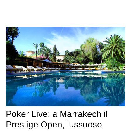
Poker Live: a Marrakech il
Prestige Open, lussuoso