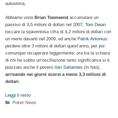
autostima.
Abbiamo visto
Brian Townsend
accumulare un
passivo di 3,5 milioni di dollari nel 2007,
Tom Dwan
toccare la spaventosa cifra di 4,2 milioni di dollari con
un meno davanti nel 2009, ed anche
Patrik Antonius
perdere oltre 3 milioni di dollari quest’anno, per poi
comunque recuperare leggermente: ora tra la schiera
di chi ha subito un’oscillazione tanto significativa si è
piazzato anche il povero
Ilari Sahamies
(in foto),
arrivando nei giorni scorsi a meno 3,3 milioni di
dollari
.
Leggi il resto
Categorie
Poker News