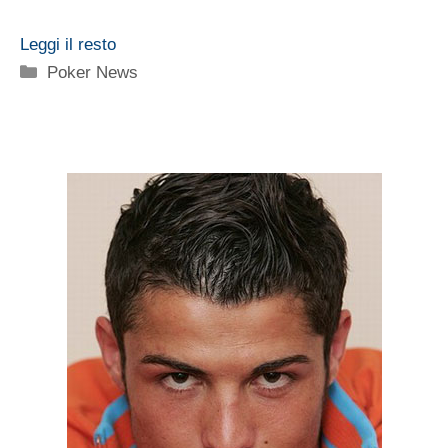
Leggi il resto
Categorie
Poker News