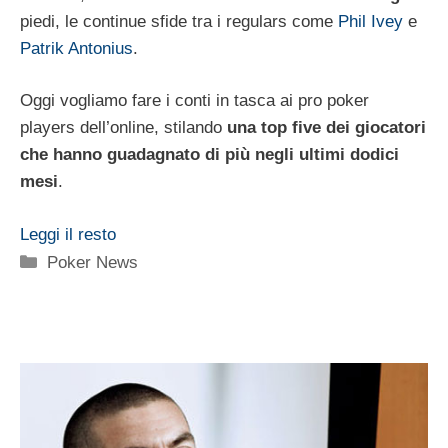
piedi, le continue sfide tra i regulars come
Phil Ivey
e
Patrik Antonius
.
Oggi vogliamo fare i conti in tasca ai pro poker
players dell’online, stilando
una top five dei giocatori
che hanno guadagnato di più negli ultimi dodici
mesi
.
Leggi il resto
Categorie
Poker News