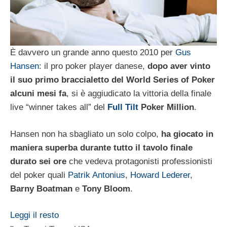
È davvero un grande anno questo 2010 per
Gus
Hansen
: il pro poker player danese,
dopo aver vinto
il suo primo braccialetto del World Series of Poker
alcuni mesi fa
, si è aggiudicato la vittoria della finale
live “winner takes all” del
Full Tilt
Poker Million
.
Hansen non ha sbagliato un solo colpo,
ha giocato in
maniera superba durante tutto il tavolo finale
durato sei ore
che vedeva protagonisti professionisti
del poker quali
Patrik Antonius
,
Howard Lederer
,
Barny Boatman
e
Tony Bloom
.
Leggi il resto