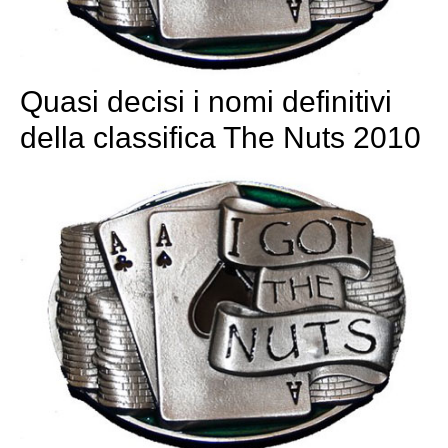
Quasi decisi i nomi definitivi
della classifica The Nuts 2010