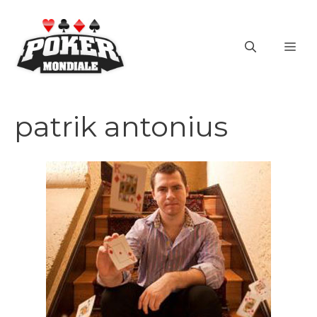
Vai
al
ME
contenuto
patrik antonius