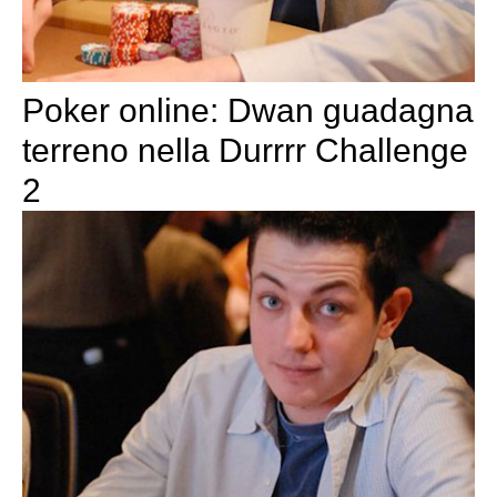
Poker online: Dwan guadagna
terreno nella Durrrr Challenge
2