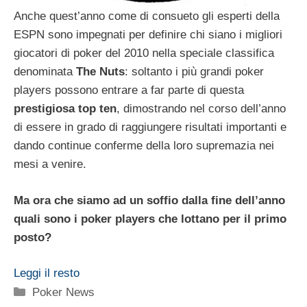
Anche quest’anno come di consueto gli esperti della
ESPN sono impegnati per definire chi siano i migliori
giocatori di poker del 2010 nella speciale classifica
denominata
The Nuts
: soltanto i più grandi poker
players possono entrare a far parte di questa
prestigiosa top ten
, dimostrando nel corso dell’anno
di essere in grado di raggiungere risultati importanti e
dando continue conferme della loro supremazia nei
mesi a venire.
Ma ora che siamo ad un soffio dalla fine dell’anno
quali sono i poker players che lottano per il primo
posto?
Leggi il resto
Categorie
Poker News