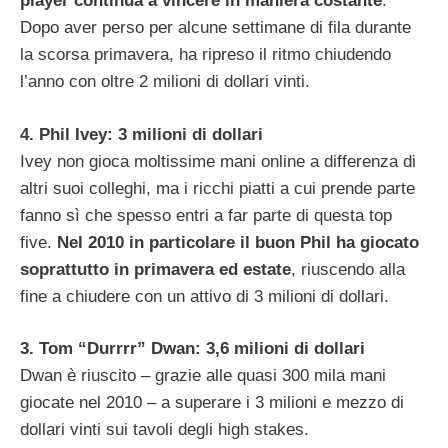
player continua a vincere in maniera costante
.
Dopo aver perso per alcune settimane di fila durante
la scorsa primavera, ha ripreso il ritmo chiudendo
l’anno con oltre 2 milioni di dollari vinti.
4. Phil Ivey: 3 milioni di dollari
Ivey non gioca moltissime mani online a differenza di
altri suoi colleghi, ma i ricchi piatti a cui prende parte
fanno sì che spesso entri a far parte di questa top
five.
Nel 2010 in particolare il buon Phil ha giocato
soprattutto in primavera ed estate
, riuscendo alla
fine a chiudere con un attivo di 3 milioni di dollari.
3. Tom “Durrrr” Dwan: 3,6 milioni di dollari
Dwan è riuscito – grazie alle quasi 300 mila mani
giocate nel 2010 – a superare i 3 milioni e mezzo di
dollari vinti sui tavoli degli high stakes.