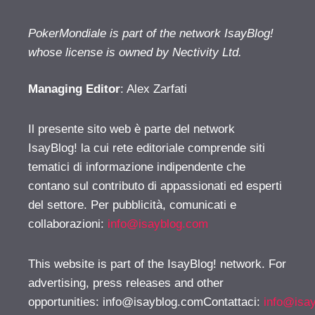
PokerMondiale is part of the network IsayBlog!
whose license is owned by Nectivity Ltd.
Managing Editor
: Alex Zarfati
Il presente sito web è parte del network
IsayBlog! la cui rete editoriale comprende siti
tematici di informazione indipendente che
contano sul contributo di appassionati ed esperti
del settore. Per pubblicità, comunicati e
collaborazioni:
info@isayblog.com
This website is part of the IsayBlog! network. For
advertising, press releases and other
opportunities:
info@isayblog.comContattaci
:
info@isa