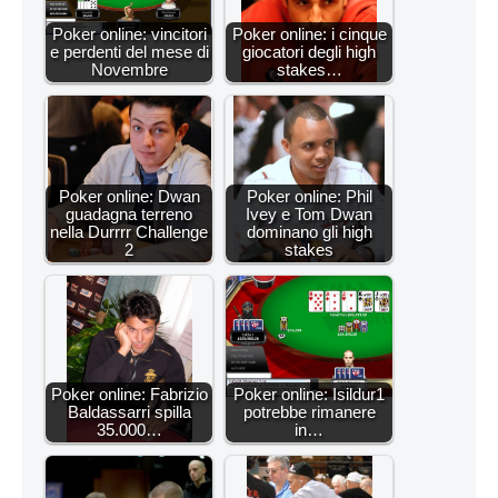
Poker online: vincitori
Poker online: i cinque
e perdenti del mese di
giocatori degli high
Novembre
stakes…
Poker online: Dwan
Poker online: Phil
guadagna terreno
Ivey e Tom Dwan
nella Durrrr Challenge
dominano gli high
2
stakes
Poker online: Fabrizio
Poker online: Isildur1
Baldassarri spilla
potrebbe rimanere
35.000…
in…