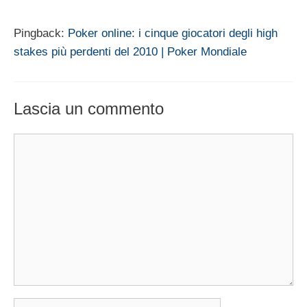
Pingback:
Poker online: i cinque giocatori degli high
stakes più perdenti del 2010 | Poker Mondiale
Lascia un commento
Commento
Nome