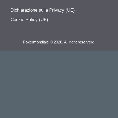
Dichiarazione sulla Privacy (UE)
Cookie Policy (UE)
Pokermondiale © 2026. All right reserverd.