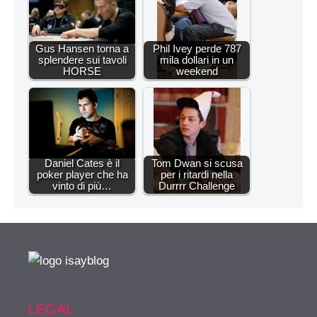
Gus Hansen torna a
Phil Ivey perde 787
splendere sui tavoli
mila dollari in un
HORSE
weekend
Daniel Cates è il
Tom Dwan si scusa
poker player che ha
per i ritardi nella
vinto di più…
Durrrr Challenge
LEGAL