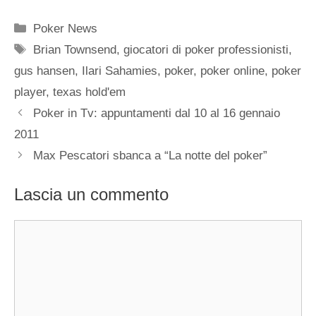
Categorie
Poker News
Tag
Brian Townsend
,
giocatori di poker professionisti
,
gus hansen
,
Ilari Sahamies
,
poker
,
poker online
,
poker
player
,
texas hold'em
Poker in Tv: appuntamenti dal 10 al 16 gennaio
2011
Max Pescatori sbanca a “La notte del poker”
Lascia un commento
Commento