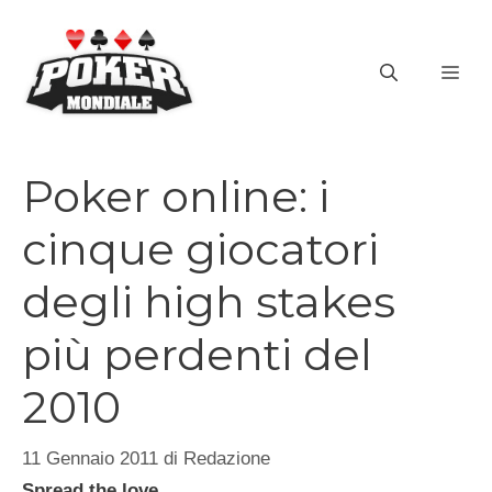
Vai
al
ME
contenuto
Poker online: i
cinque giocatori
degli high stakes
più perdenti del
2010
11 Gennaio 2011
di
Redazione
Spread the love