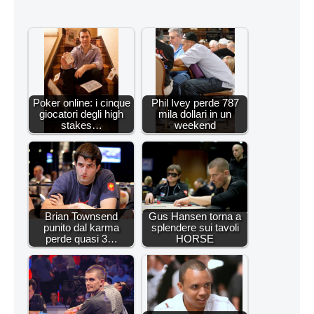
Poker online: i cinque
Phil Ivey perde 787
giocatori degli high
mila dollari in un
stakes…
weekend
Brian Townsend
Gus Hansen torna a
punito dal karma
splendere sui tavoli
perde quasi 3…
HORSE