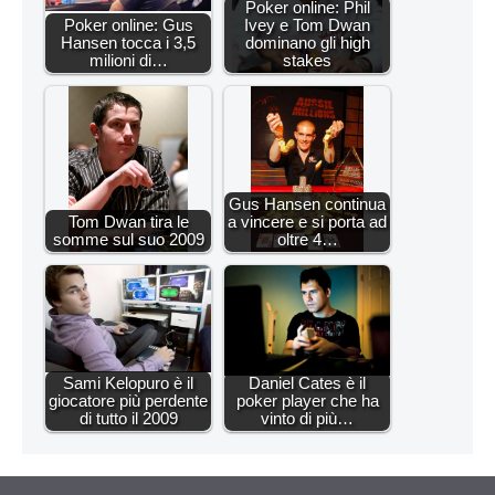
Poker online: Phil
Poker online: Gus
Ivey e Tom Dwan
Hansen tocca i 3,5
dominano gli high
milioni di…
stakes
Gus Hansen continua
Tom Dwan tira le
a vincere e si porta ad
somme sul suo 2009
oltre 4…
Sami Kelopuro è il
Daniel Cates è il
giocatore più perdente
poker player che ha
di tutto il 2009
vinto di più…