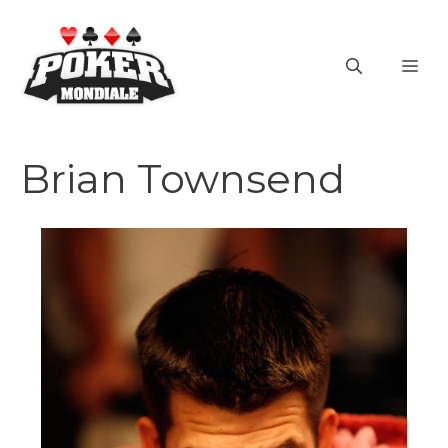
Vai
al
ME
contenuto
Brian Townsend