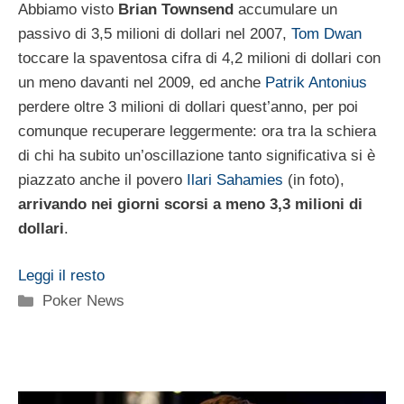
Abbiamo visto
Brian Townsend
accumulare un
passivo di 3,5 milioni di dollari nel 2007,
Tom Dwan
toccare la spaventosa cifra di 4,2 milioni di dollari con
un meno davanti nel 2009, ed anche
Patrik Antonius
perdere oltre 3 milioni di dollari quest’anno, per poi
comunque recuperare leggermente: ora tra la schiera
di chi ha subito un’oscillazione tanto significativa si è
piazzato anche il povero
Ilari Sahamies
(in foto),
arrivando nei giorni scorsi a meno 3,3 milioni di
dollari
.
Leggi il resto
Categorie
Poker News