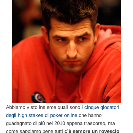
Abbiamo visto insieme quali sono
i cinque giocatori
degli high stakes
di
poker online
che hanno
guadagnato di più nel 2010 appena trascorso, ma
come sappiamo bene tutti
c’è sempre un rovescio