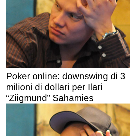
Poker online: downswing di 3
milioni di dollari per Ilari
“Ziigmund” Sahamies