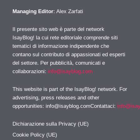
Managing Editor
: Alex Zarfati
Il presente sito web è parte del network
IsayBlog! la cui rete editoriale comprende siti
tematici di informazione indipendente che
contano sul contributo di appassionati ed esperti
del settore. Per pubblicità, comunicati e
collaborazioni:
info@isayblog.com
This website is part of the IsayBlog! network. For
advertising, press releases and other
opportunities:
info@isayblog.comContattaci
:
info@isa
Dichiarazione sulla Privacy (UE)
Cookie Policy (UE)