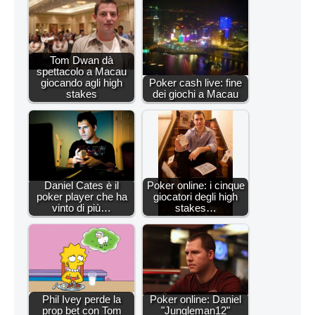
Tom Dwan dà
spettacolo a Macau
giocando agli high
Poker cash live: fine
stakes
dei giochi a Macau
Daniel Cates è il
Poker online: i cinque
poker player che ha
giocatori degli high
vinto di più…
stakes…
Phil Ivey perde la
Poker online: Daniel
prop bet con Tom
"Jungleman12"