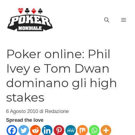
Vai
al
ME
contenuto
Poker online: Phil
Ivey e Tom Dwan
dominano gli high
stakes
6 Agosto 2010
di
Redazione
Spread the love