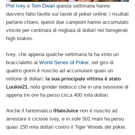
Phil Ivey
e
Tom Dwan
questa settimana hanno
davvero fatto faville sui tavoli di poker online: i risultati
parlano chiaro, questi due campioni hanno accumulato
vincite per centinaia di migliaia di dollari nei famigerati
high stakes.
Ivey, che appena qualche settimana fa ha vinto un
braccialetto al
World Series of Poker
, nel giro di
quattro giorni è riuscito ad accumulare quasi un
milione di dollari:
la sua principale vittima è stato
Luukie21
, noto grinder tedesco che in una sessione di
appena tre ore ha perso circa 400 mila dollari.
Anche il fantomatico
IHateJuice
non è riuscito ad
arrestare il ciclone Ivey, e in sole 501 mani ha perso
quasi 150 mila dollari contro il Tiger Woods del poker.