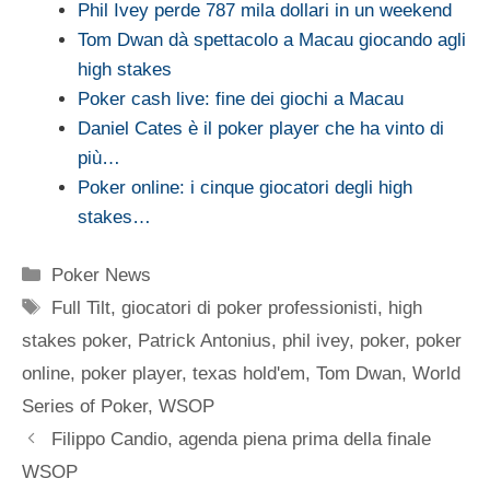
Phil Ivey perde 787 mila dollari in un weekend
Tom Dwan dà spettacolo a Macau giocando agli
high stakes
Poker cash live: fine dei giochi a Macau
Daniel Cates è il poker player che ha vinto di
più…
Poker online: i cinque giocatori degli high
stakes…
Categorie
Poker News
Tag
Full Tilt
,
giocatori di poker professionisti
,
high
stakes poker
,
Patrick Antonius
,
phil ivey
,
poker
,
poker
online
,
poker player
,
texas hold'em
,
Tom Dwan
,
World
Series of Poker
,
WSOP
Filippo Candio, agenda piena prima della finale
WSOP