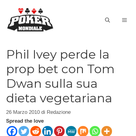
Vai
al
ME
contenuto
Phil Ivey perde la
prop bet con Tom
Dwan sulla sua
dieta vegetariana
26 Marzo 2010
di
Redazione
Spread the love