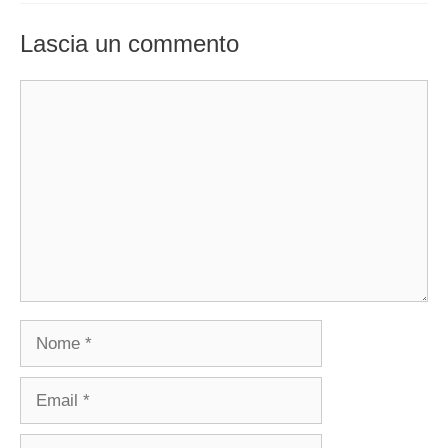
Lascia un commento
Commento
Nome
Email
Sito