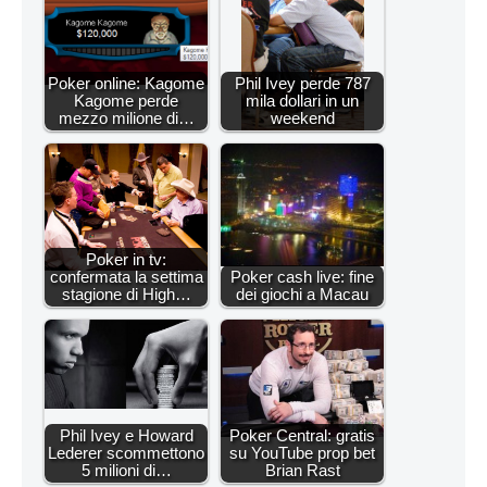
Poker online: Kagome
Phil Ivey perde 787
Kagome perde
mila dollari in un
mezzo milione di…
weekend
Poker in tv:
confermata la settima
Poker cash live: fine
stagione di High…
dei giochi a Macau
Phil Ivey e Howard
Poker Central: gratis
Lederer scommettono
su YouTube prop bet
5 milioni di…
Brian Rast