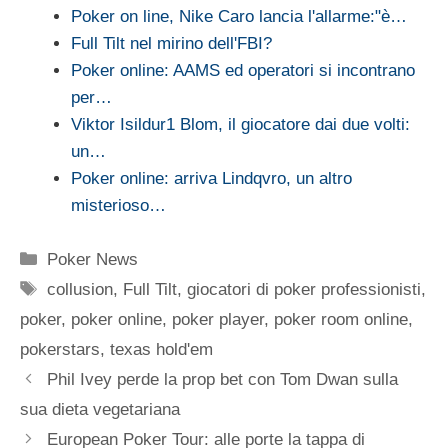
Poker on line, Nike Caro lancia l'allarme:"è…
Full Tilt nel mirino dell'FBI?
Poker online: AAMS ed operatori si incontrano
per…
Viktor Isildur1 Blom, il giocatore dai due volti:
un…
Poker online: arriva Lindqvro, un altro
misterioso…
Categorie
Poker News
Tag
collusion
,
Full Tilt
,
giocatori di poker professionisti
,
poker
,
poker online
,
poker player
,
poker room online
,
pokerstars
,
texas hold'em
Phil Ivey perde la prop bet con Tom Dwan sulla
sua dieta vegetariana
European Poker Tour: alle porte la tappa di