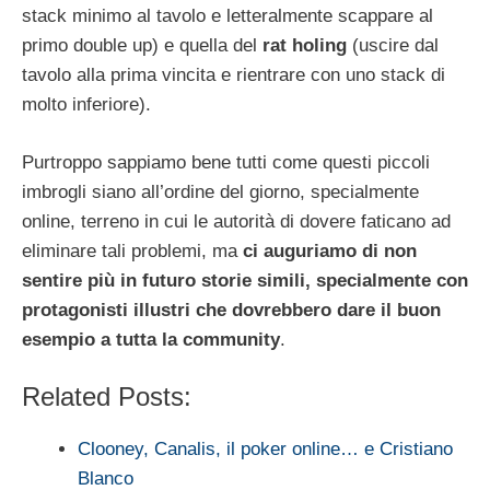
stack minimo al tavolo e letteralmente scappare al
primo double up) e quella del
rat holing
(uscire dal
tavolo alla prima vincita e rientrare con uno stack di
molto inferiore).
Purtroppo sappiamo bene tutti come questi piccoli
imbrogli siano all’ordine del giorno, specialmente
online, terreno in cui le autorità di dovere faticano ad
eliminare tali problemi, ma
ci auguriamo di non
sentire più in futuro storie simili, specialmente con
protagonisti illustri che dovrebbero dare il buon
esempio a tutta la community
.
Related Posts:
Clooney, Canalis, il poker online… e Cristiano
Blanco