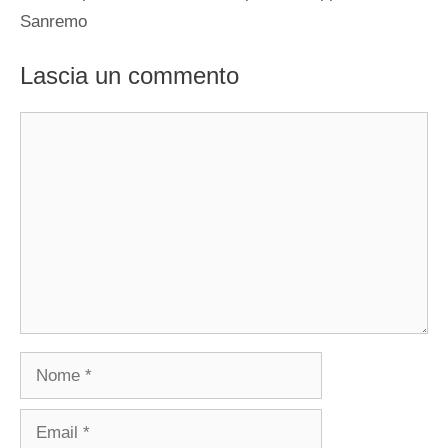
Sanremo
Lascia un commento
Commento
Nome
Email