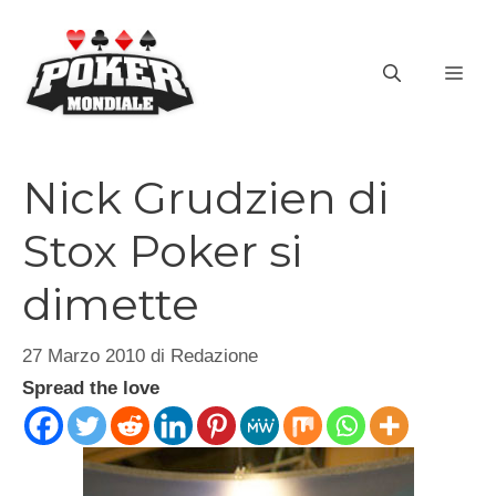
Vai
al
ME
contenuto
Nick Grudzien di
Stox Poker si
dimette
27 Marzo 2010
di
Redazione
Spread the love