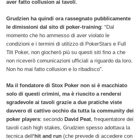
aver fatto collusion ai tavoli
.
Grudzien ha quindi ora rassegnato pubblicamente
le dimissioni dal sito di poker-training
: “Dal
momento che ho ammesso di aver violato le
condizioni e i termini di utilizzo di PokerStars e Full
Tilt Poker, non giocherò più su questi siti fino a che
non riceverò comunicazioni ufficiali a riguardo da loro.
Non ho mai fatto collusion e lo ribadisco”.
Ma il fondatore di Stox Poker non si è macchiato
solo di questi crimini, ma è riuscito a rendersi
sgradevole ai tavoli grazie a due pratiche viste
davvero di cattivo occhio da tutta la community dei
poker players
: secondo
David Peat
, frequentatore dei
tavoli cash high stakes, Grudzien spesso adottava la
tecnica dell
‘hit and run
(che prevede di accedere con