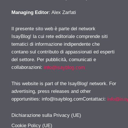
Managing Editor
: Alex Zarfati
Il presente sito web è parte del network
IsayBlog! la cui rete editoriale comprende siti
tematici di informazione indipendente che
contano sul contributo di appassionati ed esperti
del settore. Per pubblicità, comunicati e
collaborazioni:
info@isayblog.com
This website is part of the IsayBlog! network. For
advertising, press releases and other
opportunities:
info@isayblog.comContattaci
:
info@isa
Dichiarazione sulla Privacy (UE)
Cookie Policy (UE)