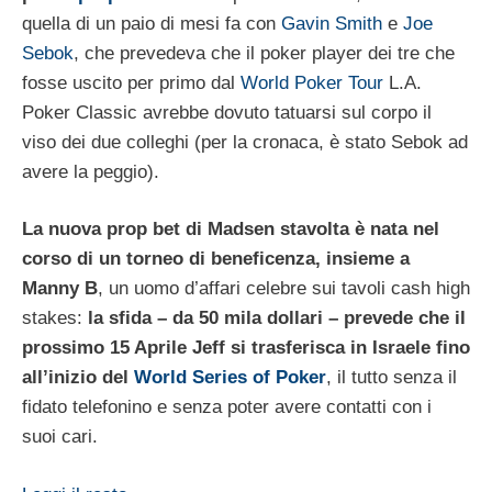
quella di un paio di mesi fa con
Gavin Smith
e
Joe
Sebok
, che prevedeva che il poker player dei tre che
fosse uscito per primo dal
World Poker Tour
L.A.
Poker Classic avrebbe dovuto tatuarsi sul corpo il
viso dei due colleghi (per la cronaca, è stato Sebok ad
avere la peggio).
La nuova prop bet di Madsen stavolta è nata nel
corso di un torneo di beneficenza, insieme a
Manny B
, un uomo d’affari celebre sui tavoli cash high
stakes:
la sfida – da 50 mila dollari – prevede che il
prossimo 15 Aprile Jeff si trasferisca in Israele fino
all’inizio del
World Series of Poker
, il tutto senza il
fidato telefonino e senza poter avere contatti con i
suoi cari.