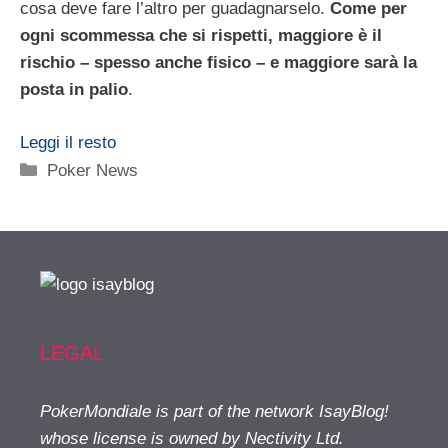
cosa deve fare l’altro per guadagnarselo.
Come per
ogni scommessa che si rispetti, maggiore è il
rischio – spesso anche fisico – e maggiore sarà la
posta in palio
.
Leggi il resto
Categorie
Poker News
LEGAL
PokerMondiale is part of the network IsayBlog!
whose license is owned by Nectivity Ltd.