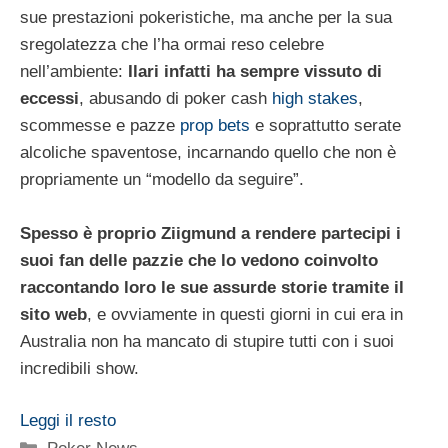
sue prestazioni pokeristiche, ma anche per la sua
sregolatezza che l’ha ormai reso celebre
nell’ambiente:
Ilari infatti ha sempre vissuto di
eccessi
, abusando di poker cash
high stakes
,
scommesse e pazze
prop bets
e soprattutto serate
alcoliche spaventose, incarnando quello che non è
propriamente un “modello da seguire”.
Spesso è proprio Ziigmund a rendere partecipi i
suoi fan delle pazzie che lo vedono coinvolto
raccontando loro le sue assurde storie tramite il
sito web
, e ovviamente in questi giorni in cui era in
Australia non ha mancato di stupire tutti con i suoi
incredibili show.
Leggi il resto
Categorie