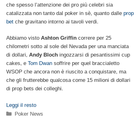
che spesso l’attenzione dei pro più celebri sia
catalizzata non tanto dal poker in sè, quanto dalle
prop
bet
che gravitano intorno ai tavoli verdi.
Abbiamo visto
Ashton Griffin
correre per 25
chilometri sotto al sole del Nevada per una manciata
di dollari,
Andy Bloch
ingozzarsi di pesantissimi cup
cakes, e
Tom Dwan
soffrire per quel braccialetto
WSOP che ancora non è riuscito a conquistare, ma
che gli frutterebbe qualcosa come 15 milioni di dollari
di prop bets dei colleghi.
Leggi il resto
Categorie
Poker News