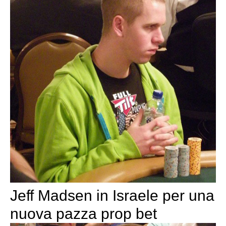
Jeff Madsen in Israele per una
nuova pazza prop bet