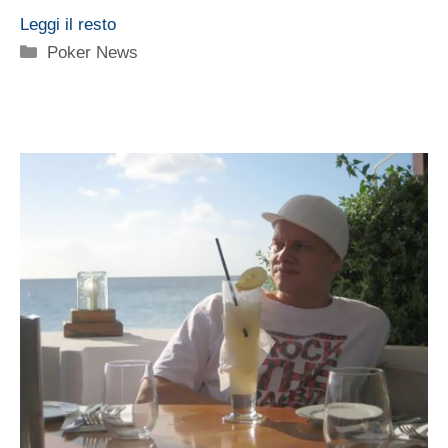
Leggi il resto
Categorie
Poker News