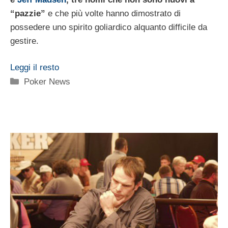
“pazzie”
e che più volte hanno dimostrato di
possedere uno spirito goliardico alquanto difficile da
gestire.
Leggi il resto
Categorie
Poker News