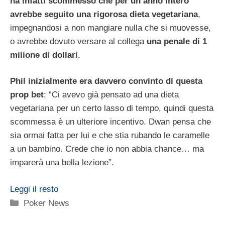
ha infatti scommesso che per un anno intero
avrebbe seguito una rigorosa dieta vegetariana
,
impegnandosi a non mangiare nulla che si muovesse,
o avrebbe dovuto versare al collega
una penale di 1
milione di dollari
.
Phil inizialmente era davvero convinto di questa
prop bet
: “Ci avevo già pensato ad una dieta
vegetariana per un certo lasso di tempo, quindi questa
scommessa è un ulteriore incentivo. Dwan pensa che
sia ormai fatta per lui e che stia rubando le caramelle
a un bambino. Crede che io non abbia chance… ma
imparerà una bella lezione”.
Leggi il resto
Categorie
Poker News