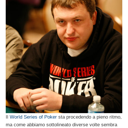
Il
World Series of Poker
sta procedendo a pieno ritmo,
ma come abbiamo sottolineato diverse volte sembra