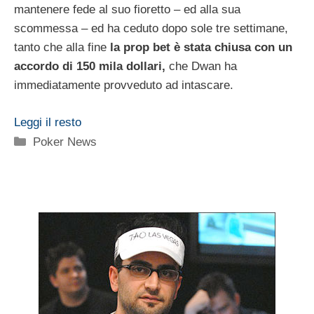
mantenere fede al suo fioretto – ed alla sua
scommessa – ed ha ceduto dopo sole tre settimane,
tanto che alla fine
la prop bet è stata chiusa con un
accordo di 150 mila dollari,
che Dwan ha
immediatamente provveduto ad intascare.
Leggi il resto
Categorie
Poker News