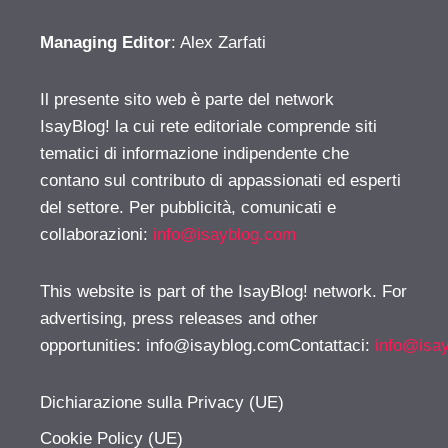
Managing Editor
: Alex Zarfati
Il presente sito web è parte del network
IsayBlog! la cui rete editoriale comprende siti
tematici di informazione indipendente che
contano sul contributo di appassionati ed esperti
del settore. Per pubblicità, comunicati e
collaborazioni:
info@isayblog.com
This website is part of the IsayBlog! network. For
advertising, press releases and other
opportunities:
info@isayblog.comContattaci
:
info@isa
Dichiarazione sulla Privacy (UE)
Cookie Policy (UE)