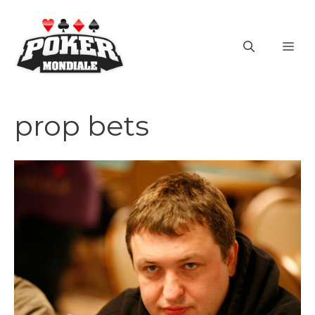
Vai
al
ME
contenuto
prop bets