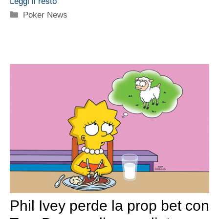
Leggi il resto
Categorie
Poker News
Phil Ivey perde la prop bet con