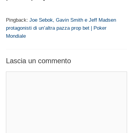
Pingback:
Joe Sebok, Gavin Smith e Jeff Madsen
protagonisti di un’altra pazza prop bet | Poker
Mondiale
Lascia un commento
Commento