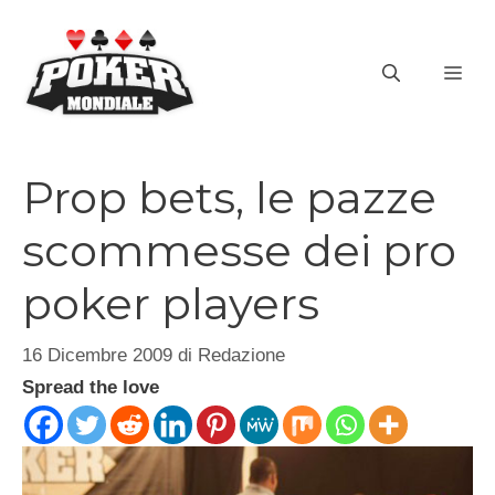
Vai
al
ME
contenuto
Prop bets, le pazze
scommesse dei pro
poker players
16 Dicembre 2009
di
Redazione
Spread the love