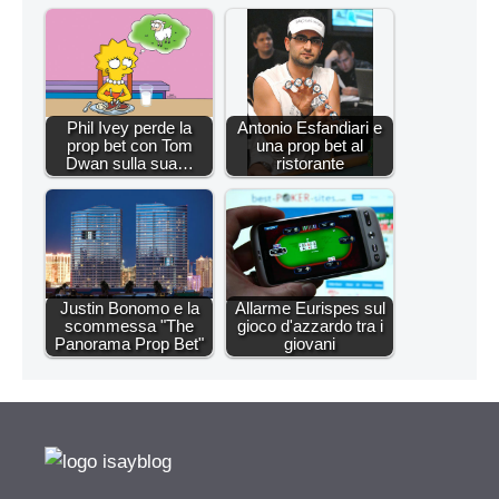
Phil Ivey perde la
Antonio Esfandiari e
prop bet con Tom
una prop bet al
Dwan sulla sua…
ristorante
Justin Bonomo e la
Allarme Eurispes sul
scommessa "The
gioco d'azzardo tra i
Panorama Prop Bet"
giovani