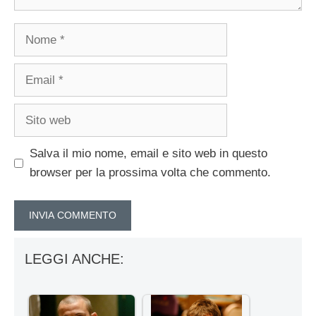
Nome
Email
Sito
web
Salva il mio nome, email e sito web in questo
browser per la prossima volta che commento.
LEGGI ANCHE: