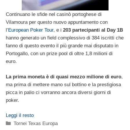
Continuano le sfide nel casinò portoghese di
Vilamoura per questo nuovo appuntamento con
l’
European Poker Tour
, e i
203 partecipanti al Day 1B
hanno generato un field complessivo di 384 iscritti che
fanno di questo evento il più grande mai disputato in
Portogallo, con un prize pool di oltre 1,8 milioni di
euro.
La prima moneta è di quasi mezzo milione di euro
,
ma prima di mettere mano sul bottino e la prestigiosa
picca in palio ci vorranno ancora diversi giorni di
poker.
Leggi il resto
Categorie
Tornei Texas Europa