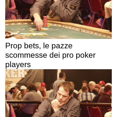
Prop bets, le pazze
scommesse dei pro poker
players