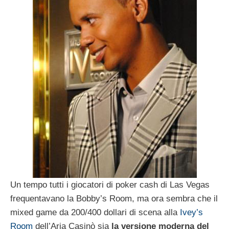
Un tempo tutti i giocatori di poker cash di Las Vegas
frequentavano la Bobby’s Room, ma ora sembra che il
mixed game da 200/400 dollari di scena alla
Ivey’s
Room
dell’Aria Casinò sia
la versione moderna del