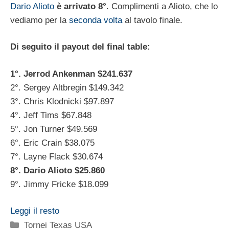
Dario Alioto
è arrivato 8°
. Complimenti a Alioto, che lo
vediamo per la
seconda volta
al tavolo finale.
Di seguito il payout del final table:
1°. Jerrod Ankenman $241.637
2°. Sergey Altbregin $149.342
3°. Chris Klodnicki $97.897
4°. Jeff Tims $67.848
5°. Jon Turner $49.569
6°. Eric Crain $38.075
7°. Layne Flack $30.674
8°. Dario Alioto $25.860
9°. Jimmy Fricke $18.099
Leggi il resto
Categorie
Tornei Texas USA