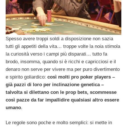
Spesso avere troppi soldi a disposizione non sazia
tutti gli appetiti della vita… troppe volte la noia stimola
la curiosità verso i campi più disparati… tutto fa
brodo, insomma, quando si è ricchi e capricciosi e il
denaro non serve per vivere ma per puro divertimento
e spirito goliardico:
così molti pro poker players –
già pazzi di loro per inclinazione genetica –
talvolta si dilettano con le prop bets, scommesse
così pazze da far impallidire qualsiasi altro essere
umano
.
Le regole sono poche e molto semplici: si mette in