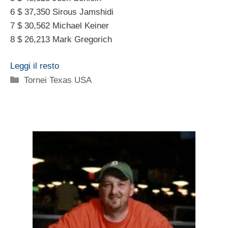
6 $ 37,350 Sirous Jamshidi
7 $ 30,562 Michael Keiner
8 $ 26,213 Mark Gregorich
Leggi il resto
Categorie
Tornei Texas USA