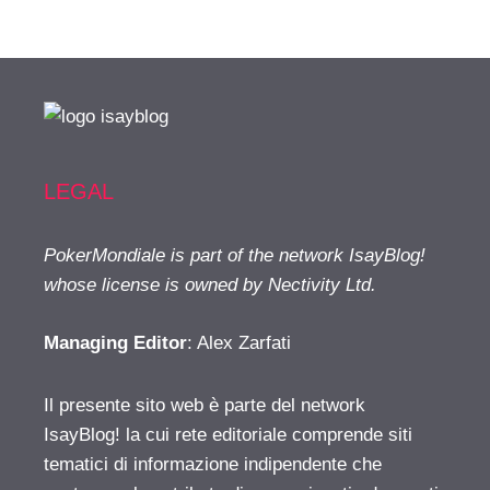
LEGAL
PokerMondiale is part of the network IsayBlog!
whose license is owned by Nectivity Ltd.
Managing Editor
: Alex Zarfati
Il presente sito web è parte del network
IsayBlog! la cui rete editoriale comprende siti
tematici di informazione indipendente che