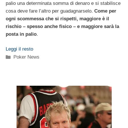
palio una determinata somma di denaro e si stabilisce
cosa deve fare l’altro per guadagnarselo.
Come per
ogni scommessa che si rispetti, maggiore è il
rischio – spesso anche fisico – e maggiore sarà la
posta in palio
.
Leggi il resto
Categorie
Poker News