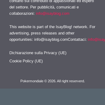
contano sul contributo di appassionati ed esperti
del settore. Per pubblicità, comunicati e
collaborazioni:
info@isayblog.com
This website is part of the IsayBlog! network. For
advertising, press releases and other
opportunities:
info@isayblog.comContattaci
:
info@isa
Dichiarazione sulla Privacy (UE)
Cookie Policy (UE)
Pokermondiale © 2026. All right reserverd.