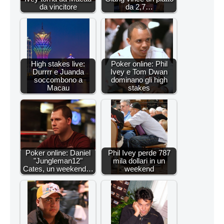
da vincitore
da 2,7…
High stakes live:
Poker online: Phil
Durrrr e Juanda
Ivey e Tom Dwan
soccombono a
dominano gli high
Macau
stakes
Poker online: Daniel
Phil Ivey perde 787
"Jungleman12"
mila dollari in un
Cates, un weekend…
weekend