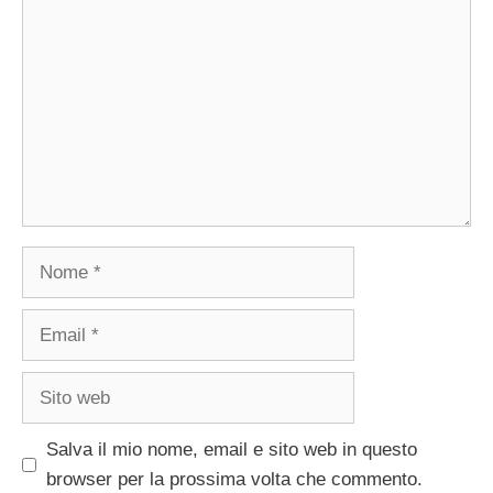
Nome
Email
Sito
web
Salva il mio nome, email e sito web in questo
browser per la prossima volta che commento.