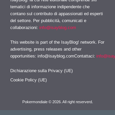
tematici di informazione indipendente che
contano sul contributo di appassionati ed esperti
del settore. Per pubblicità, comunicati e
collaborazioni:
info@isayblog.com
This website is part of the IsayBlog! network. For
advertising, press releases and other
opportunities:
info@isayblog.comContattaci
:
info@isa
Dichiarazione sulla Privacy (UE)
Cookie Policy (UE)
Pokermondiale © 2026. All right reserverd.