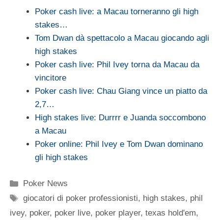
Poker cash live: a Macau torneranno gli high
stakes…
Tom Dwan dà spettacolo a Macau giocando agli
high stakes
Poker cash live: Phil Ivey torna da Macau da
vincitore
Poker cash live: Chau Giang vince un piatto da
2,7…
High stakes live: Durrrr e Juanda soccombono
a Macau
Poker online: Phil Ivey e Tom Dwan dominano
gli high stakes
Categorie
Poker News
Tag
giocatori di poker professionisti
,
high stakes
,
phil
ivey
,
poker
,
poker live
,
poker player
,
texas hold'em
,