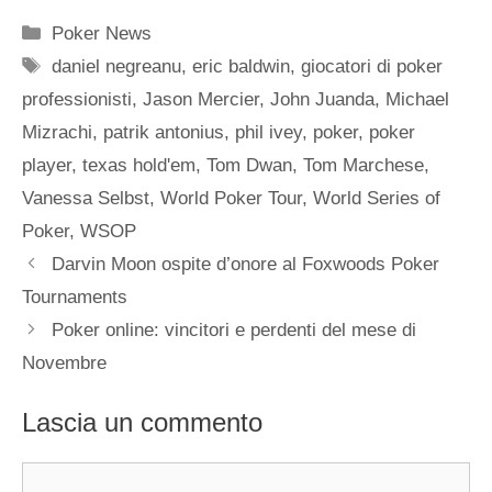
Categorie
Poker News
Tag
daniel negreanu
,
eric baldwin
,
giocatori di poker
professionisti
,
Jason Mercier
,
John Juanda
,
Michael
Mizrachi
,
patrik antonius
,
phil ivey
,
poker
,
poker
player
,
texas hold'em
,
Tom Dwan
,
Tom Marchese
,
Vanessa Selbst
,
World Poker Tour
,
World Series of
Poker
,
WSOP
Darvin Moon ospite d’onore al Foxwoods Poker
Tournaments
Poker online: vincitori e perdenti del mese di
Novembre
Lascia un commento
Commento