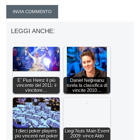
LEGGI ANCHE:
E' Pius Heinz il più
Daniel Negreanu
vincente del 2011: il
svela la classifica di
vincitore…
vincite 2010…
I dieci poker players
Liegi Nuts Main Event
più vincenti nel poker
2009: vince Aldo