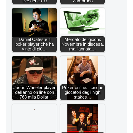
live del 2010
Zambruno
Daniel Cates è il
Mercato dei giochi:
poker player che ha
Novembre in discesa,
vinto di più…
ma l'annata…
Jason Wheeler player
Poker online: i cinque
dell'anno on line con
giocatori degli high
768 mila Dollari
stakes…