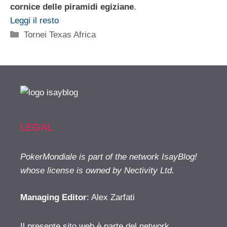
cornice delle piramidi egiziane
.
Leggi il resto
Categorie
Tornei Texas Africa
LEGAL
PokerMondiale is part of the network IsayBlog!
whose license is owned by Nectivity Ltd.
Managing Editor
: Alex Zarfati
Il presente sito web è parte del network