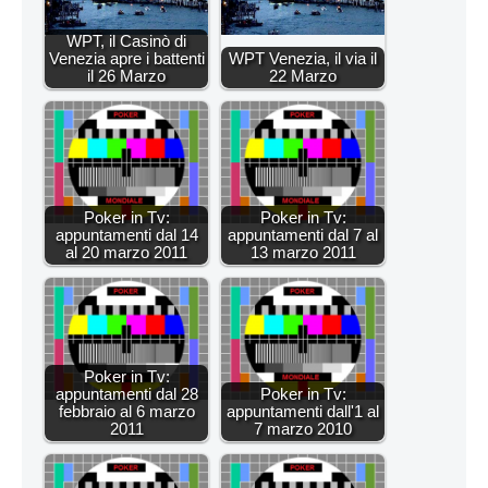
WPT, il Casinò di
Venezia apre i battenti
WPT Venezia, il via il
il 26 Marzo
22 Marzo
Poker in Tv:
Poker in Tv:
appuntamenti dal 14
appuntamenti dal 7 al
al 20 marzo 2011
13 marzo 2011
Poker in Tv:
appuntamenti dal 28
Poker in Tv:
febbraio al 6 marzo
appuntamenti dall'1 al
2011
7 marzo 2010