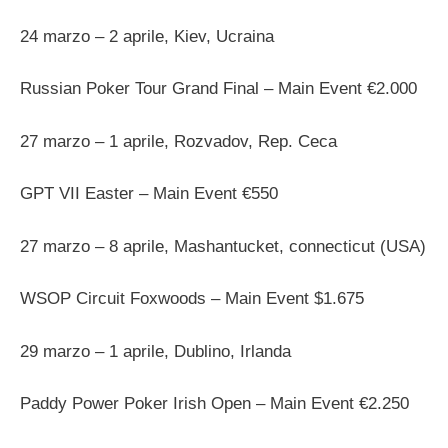
24 marzo – 2 aprile, Kiev, Ucraina
Russian Poker Tour Grand Final – Main Event €2.000
27 marzo – 1 aprile, Rozvadov, Rep. Ceca
GPT VII Easter – Main Event €550
27 marzo – 8 aprile, Mashantucket, connecticut (USA)
WSOP Circuit Foxwoods – Main Event $1.675
29 marzo – 1 aprile, Dublino, Irlanda
Paddy Power Poker Irish Open – Main Event €2.250