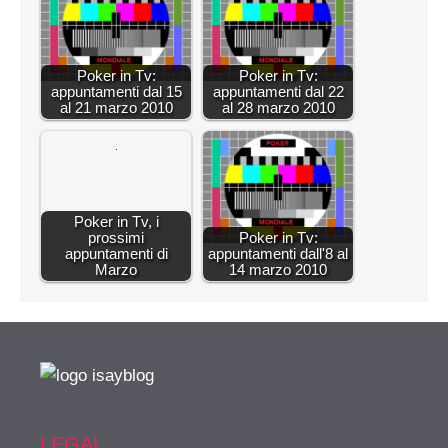
Poker in Tv:
Poker in Tv:
appuntamenti dal 15
appuntamenti dal 22
al 21 marzo 2010
al 28 marzo 2010
Poker in Tv, i
prossimi
Poker in Tv:
appuntamenti di
appuntamenti dall'8 al
Marzo
14 marzo 2010
LEGAL