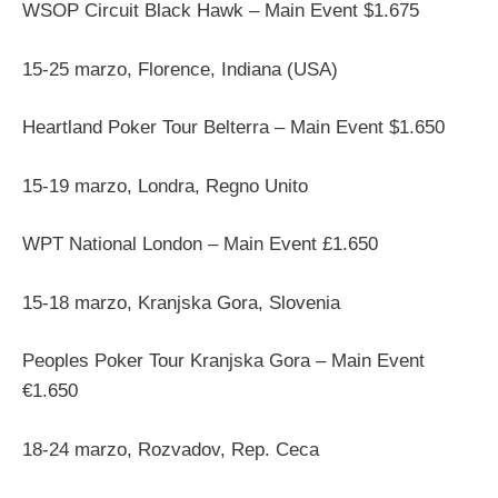
WSOP Circuit Black Hawk – Main Event $1.675
15-25 marzo, Florence, Indiana (USA)
Heartland Poker Tour Belterra – Main Event $1.650
15-19 marzo, Londra, Regno Unito
WPT National London – Main Event £1.650
15-18 marzo, Kranjska Gora, Slovenia
Peoples Poker Tour Kranjska Gora – Main Event
€1.650
18-24 marzo, Rozvadov, Rep. Ceca