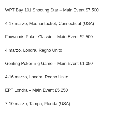
WPT Bay 101 Shooting Star – Main Event $7.500
4-17 marzo, Mashantucket, Connecticut (USA)
Foxwoods Poker Classic – Main Event $2.500
4 marzo, Londra, Regno Unito
Genting Poker Big Game – Main Event £1.080
4-16 marzo, Londra, Regno Unito
EPT Londra – Main Event £5.250
7-10 marzo, Tampa, Florida (USA)