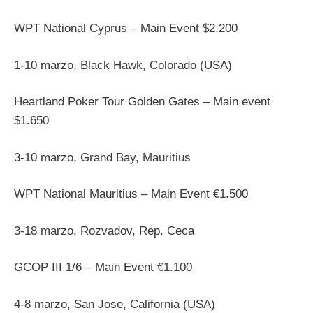
WPT National Cyprus – Main Event $2.200
1-10 marzo, Black Hawk, Colorado (USA)
Heartland Poker Tour Golden Gates – Main event
$1.650
3-10 marzo, Grand Bay, Mauritius
WPT National Mauritius – Main Event €1.500
3-18 marzo, Rozvadov, Rep. Ceca
GCOP III 1/6 – Main Event €1.100
4-8 marzo, San Jose, California (USA)