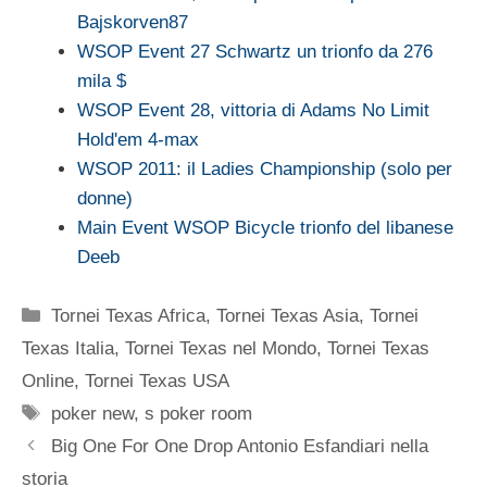
Bajskorven87
WSOP Event 27 Schwartz un trionfo da 276
mila $
WSOP Event 28, vittoria di Adams No Limit
Hold'em 4-max
WSOP 2011: il Ladies Championship (solo per
donne)
Main Event WSOP Bicycle trionfo del libanese
Deeb
Categorie
Tornei Texas Africa
,
Tornei Texas Asia
,
Tornei
Texas Italia
,
Tornei Texas nel Mondo
,
Tornei Texas
Online
,
Tornei Texas USA
Tag
poker new
,
s poker room
Big One For One Drop Antonio Esfandiari nella
storia