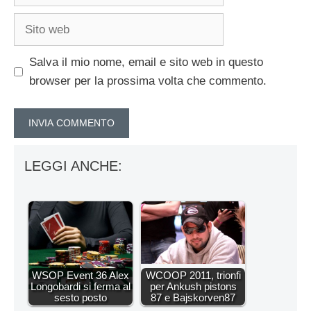
Sito
web
Salva il mio nome, email e sito web in questo
browser per la prossima volta che commento.
LEGGI ANCHE:
WSOP Event 36 Alex
WCOOP 2011, trionfi
Longobardi si ferma al
per Ankush pistons
sesto posto
87 e Bajskorven87