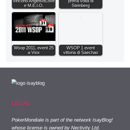
vincono AngelsofLove
prima volta di
e M.E.I.O.
Steinberg
Wsop 2011, event 25
WSOP 1 event
a Viox
vittoria di Saechao
LEGAL
PokerMondiale is part of the network IsayBlog!
whose license is owned by Nectivity Ltd.