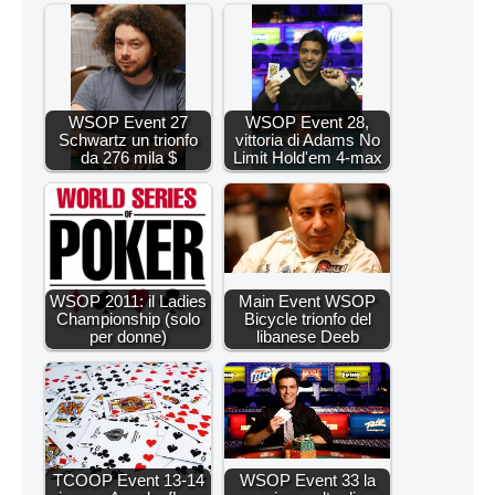
WSOP Event 27
WSOP Event 28,
Schwartz un trionfo
vittoria di Adams No
da 276 mila $
Limit Hold'em 4-max
WSOP 2011: il Ladies
Main Event WSOP
Championship (solo
Bicycle trionfo del
per donne)
libanese Deeb
TCOOP Event 13-14
WSOP Event 33 la