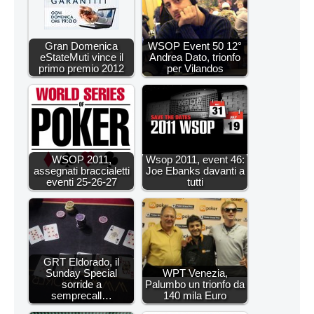
Gran Domenica
WSOP Event 50 12°
eStateMuti vince il
Andrea Dato, trionfo
primo premio 2012
per Vilandos
WSOP 2011,
Wsop 2011, event 46:
assegnati braccialetti
Joe Ebanks davanti a
eventi 25-26-27
tutti
GRT Eldorado, il
Sunday Special
WPT Venezia,
sorride a
Palumbo un trionfo da
semprecall…
140 mila Euro