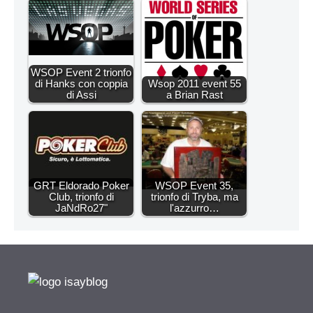
WSOP Event 2 trionfo
di Hanks con coppia
Wsop 2011 event 55
di Assi
a Brian Rast
GRT Eldorado Poker
WSOP Event 35,
Club, trionfo di
trionfo di Tryba, ma
JaNdRo27"
l'azzurro…