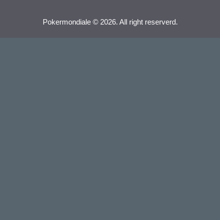
Pokermondiale © 2026. All right reserverd.