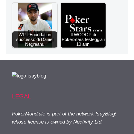
WPT Foundation
Il WCOOP di
successo di Daniel
PokerStars festeggia i
Negreanu
10 anni
LEGAL
PokerMondiale is part of the network IsayBlog!
whose license is owned by Nectivity Ltd.