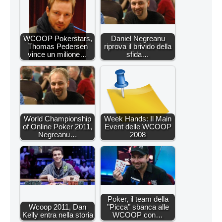
WCOOP Pokerstars,
Daniel Negreanu
Thomas Pedersen
riprova il brivido della
vince un milione…
sfida…
World Championship
Week Hands: Il Main
of Online Poker 2011,
Event delle WCOOP
Negreanu…
2008
Poker, il team della
Wcoop 2011, Dan
"Picca" sbanca alle
Kelly entra nella storia
WCOOP con…