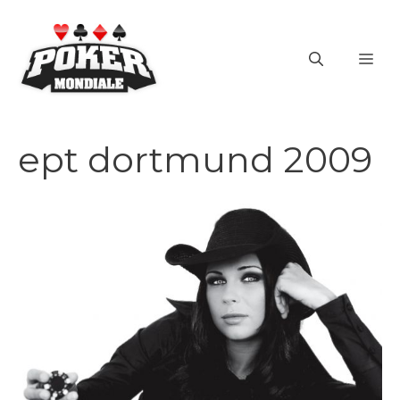
Vai
al
ME
contenuto
ept dortmund 2009