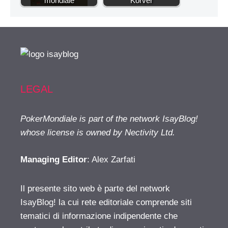
mondiale
Korver
LEGAL
PokerMondiale is part of the network IsayBlog!
whose license is owned by Nectivity Ltd.
Managing Editor
: Alex Zarfati
Il presente sito web è parte del network
IsayBlog! la cui rete editoriale comprende siti
tematici di informazione indipendente che