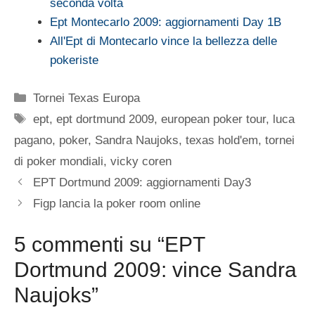
seconda volta
Ept Montecarlo 2009: aggiornamenti Day 1B
All'Ept di Montecarlo vince la bellezza delle
pokeriste
Categorie
Tornei Texas Europa
Tag
ept
,
ept dortmund 2009
,
european poker tour
,
luca
pagano
,
poker
,
Sandra Naujoks
,
texas hold'em
,
tornei
di poker mondiali
,
vicky coren
EPT Dortmund 2009: aggiornamenti Day3
Figp lancia la poker room online
5 commenti su “EPT
Dortmund 2009: vince Sandra
Naujoks”