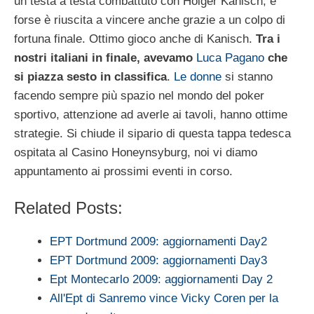
un testa a testa combattuto con Holger Kanisch, e
forse è riuscita a vincere anche grazie a un colpo di
fortuna finale. Ottimo gioco anche di Kanisch.
Tra i
nostri italiani in finale, avevamo
Luca Pagano
che
si piazza sesto in classifica
.
Le donne
si stanno
facendo sempre più spazio nel mondo del poker
sportivo, attenzione ad averle ai tavoli, hanno ottime
strategie. Si chiude il sipario di questa tappa tedesca
ospitata al Casino Honeynsyburg, noi vi diamo
appuntamento ai prossimi eventi in corso.
Related Posts:
EPT Dortmund 2009: aggiornamenti Day2
EPT Dortmund 2009: aggiornamenti Day3
Ept Montecarlo 2009: aggiornamenti Day 2
All'Ept di Sanremo vince Vicky Coren per la