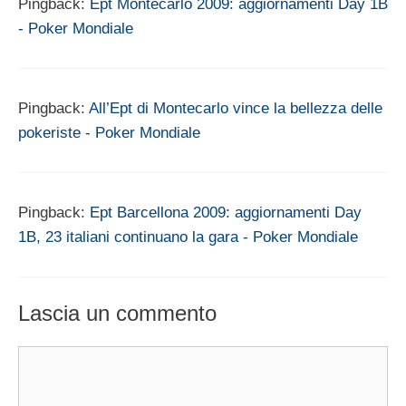
Pingback:
Ept Montecarlo 2009: aggiornamenti Day 1B
- Poker Mondiale
Pingback:
All’Ept di Montecarlo vince la bellezza delle
pokeriste - Poker Mondiale
Pingback:
Ept Barcellona 2009: aggiornamenti Day
1B, 23 italiani continuano la gara - Poker Mondiale
Lascia un commento
Commento