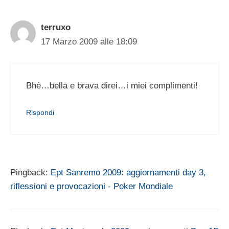
terruxo
17 Marzo 2009 alle 18:09
Bhè…bella e brava direi…i miei complimenti!
Rispondi
Pingback:
Ept Sanremo 2009: aggiornamenti day 3,
riflessioni e provocazioni - Poker Mondiale