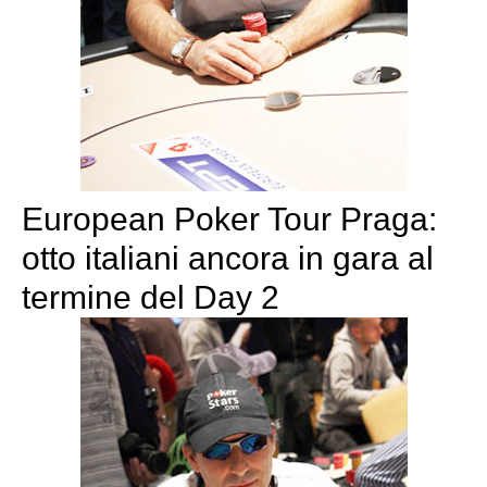
European Poker Tour Praga:
otto italiani ancora in gara al
termine del Day 2