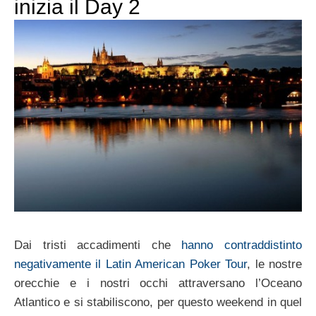
inizia il Day 2
Dai tristi accadimenti che
hanno contraddistinto
negativamente il Latin American Poker Tour
, le nostre
orecchie e i nostri occhi attraversano l’Oceano
Atlantico e si stabiliscono, per questo weekend in quel