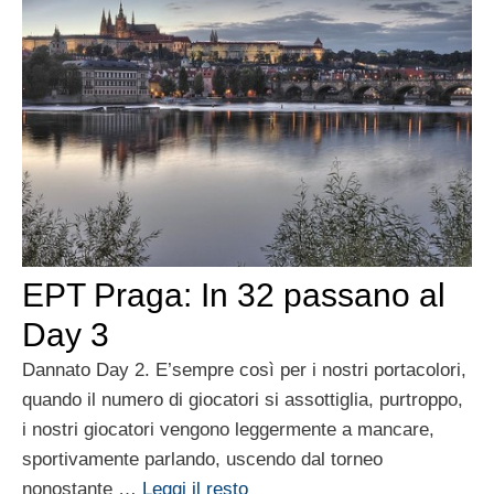
EPT Praga: In 32 passano al
Day 3
Dannato Day 2. E’sempre così per i nostri portacolori,
quando il numero di giocatori si assottiglia, purtroppo,
i nostri giocatori vengono leggermente a mancare,
sportivamente parlando, uscendo dal torneo
nonostante …
Leggi il resto