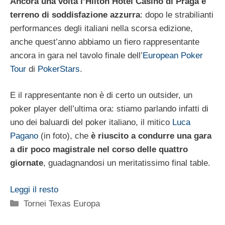
Ancora una volta l’Hilton Hotel Casinò di Praga è
terreno di soddisfazione azzurra
: dopo le strabilianti
performances degli italiani nella scorsa edizione,
anche quest’anno abbiamo un fiero rappresentante
ancora in gara nel tavolo finale dell’
European Poker
Tour
di
PokerStars
.
E il rappresentante non è di certo un outsider, un
poker player dell’ultima ora: stiamo parlando infatti di
uno dei baluardi del poker italiano, il mitico
Luca
Pagano
(in foto), che
è riuscito a condurre una gara
a dir poco magistrale nel corso delle quattro
giornate
, guadagnandosi un meritatissimo final table.
Leggi il resto
Categorie
Tornei Texas Europa