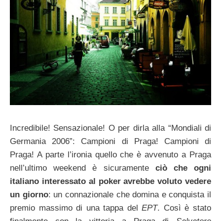
Incredibile! Sensazionale! O per dirla alla “Mondiali di
Germania 2006”: Campioni di Praga! Campioni di
Praga! A parte l’ironia quello che è avvenuto a Praga
nell’ultimo weekend è sicuramente
ciò che ogni
italiano interessato al poker avrebbe voluto vedere
un giorno
: un connazionale che domina e conquista il
premio massimo di una tappa del
EPT
. Così è stato