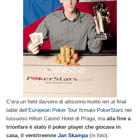
C’era un field davvero di altissimo livello ieri al final
table dell’
European Poker Tour
firmato
PokerStars
nel
lussuoso Hilton Casinò Hotel di Praga, ma
alla fine a
trionfare è stato il poker player che giocava in
casa, il ventitreenne
Jan Skampa
(in foto).