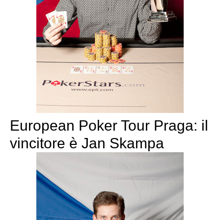
European Poker Tour Praga: il
vincitore è Jan Skampa