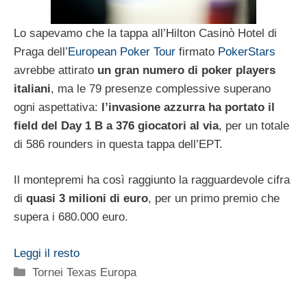
Lo sapevamo che la tappa all’Hilton Casinò Hotel di
Praga dell’
European Poker Tour
firmato
PokerStars
avrebbe attirato
un gran numero di poker players
italiani
, ma le 79 presenze complessive superano
ogni aspettativa:
l’invasione azzurra ha portato il
field del Day 1 B a 376 giocatori al via
, per un totale
di 586 rounders in questa tappa dell’EPT.
Il montepremi ha così raggiunto la ragguardevole cifra
di
quasi 3 milioni di euro
, per un primo premio che
supera i 680.000 euro.
Leggi il resto
Categorie
Tornei Texas Europa