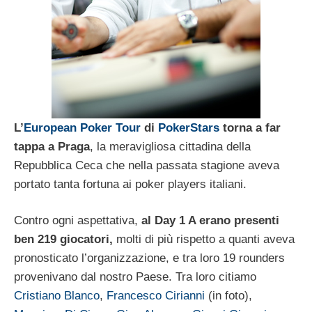
L’
European Poker Tour
di
PokerStars
torna a far
tappa a Praga
, la meravigliosa cittadina della
Repubblica Ceca che nella passata stagione aveva
portato tanta fortuna ai poker players italiani.
Contro ogni aspettativa,
al Day 1 A erano presenti
ben 219 giocatori,
molti di più rispetto a quanti aveva
pronosticato l’organizzazione, e tra loro 19 rounders
provenivano dal nostro Paese. Tra loro citiamo
Cristiano Blanco
,
Francesco Cirianni
(in foto),