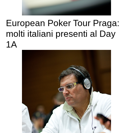
European Poker Tour Praga:
molti italiani presenti al Day
1A