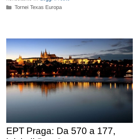
Categorie
Tornei Texas Europa
EPT Praga: Da 570 a 177,