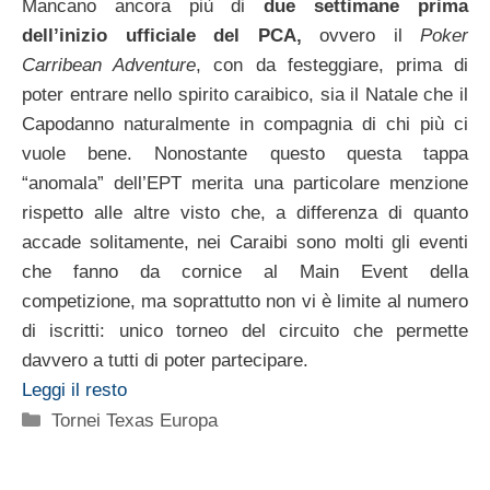
Mancano ancora più di
due settimane prima
dell’inizio ufficiale del PCA,
ovvero il
Poker
Carribean Adventure
, con da festeggiare, prima di
poter entrare nello spirito caraibico, sia il Natale che il
Capodanno naturalmente in compagnia di chi più ci
vuole bene. Nonostante questo questa tappa
“anomala” dell’EPT merita una particolare menzione
rispetto alle altre visto che, a differenza di quanto
accade solitamente, nei Caraibi sono molti gli eventi
che fanno da cornice al Main Event della
competizione, ma soprattutto non vi è limite al numero
di iscritti: unico torneo del circuito che permette
davvero a tutti di poter partecipare.
Leggi il resto
Categorie
Tornei Texas Europa