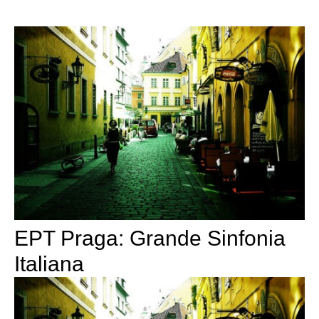
EPT Praga: Grande Sinfonia
Italiana