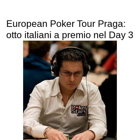
European Poker Tour Praga:
otto italiani a premio nel Day 3