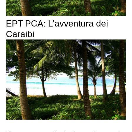
EPT PCA: L’avventura dei
Caraibi