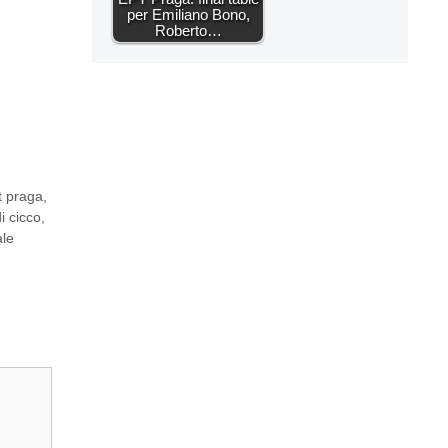
per Emiliano Bono,
Roberto…
t praga
,
i cicco
,
ale