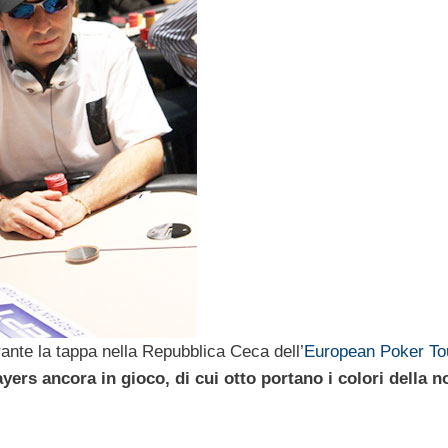
rante la tappa nella Repubblica Ceca dell’
European Poker To
yers ancora in gioco, di cui otto portano i colori della n