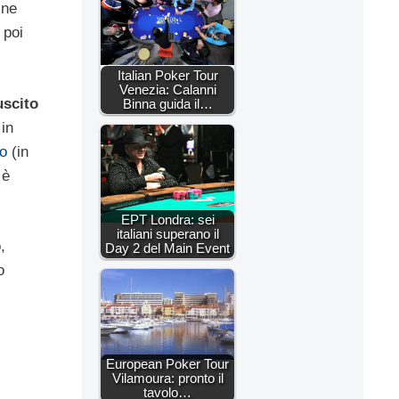
ine
 poi
Italian Poker Tour
Venezia: Calanni
uscito
Binna guida il…
 in
o
(in
 è
EPT Londra: sei
italiani superano il
,
Day 2 del Main Event
o
European Poker Tour
Vilamoura: pronto il
tavolo…