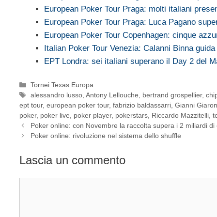
European Poker Tour Praga: molti italiani prese
European Poker Tour Praga: Luca Pagano supe
European Poker Tour Copenhagen: cinque azzu
Italian Poker Tour Venezia: Calanni Binna guida
EPT Londra: sei italiani superano il Day 2 del 
Categorie
Tornei Texas Europa
Tag
alessandro lusso
,
Antony Lellouche
,
bertrand grospellier
,
chi
ept tour
,
european poker tour
,
fabrizio baldassarri
,
Gianni Giaron
poker
,
poker live
,
poker player
,
pokerstars
,
Riccardo Mazzitelli
,
t
Poker online: con Novembre la raccolta supera i 2 miliardi di
Poker online: rivoluzione nel sistema dello shuffle
Lascia un commento
Commento