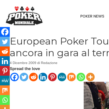
Vai
al
POKER NEWS
contenuto
European Poker Tour 
ancora in gara al te
4 Dicembre 2009
di
Redazione
Spread the love