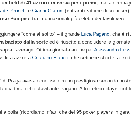
 un field di 41 azzurri in corsa per i premi
, ma la compag
ide Pennelli
e
Gianni Giaroni
(entrambi vittime di un poker),
rico Pompeo
, tra i connazionali più celebri dei tavoli verdi.
giungere “come al solito” – il grande
Luca Pagano
, che
è ri
ra baciato dalla sorte
ed è riuscito a concludere la giornata
to sopra l’average. Ottima giornata anche per
Alessandro Luss
assifica azzurra
Cristiano Blanco
, che sebbene short stacked
PT di Praga aveva concluso con un prestigioso secondo posto
to vittima dello sfavillante Pagano. Altri celebri player out l
la bolla (ricordiamo infatti che dei 95 poker players in gara