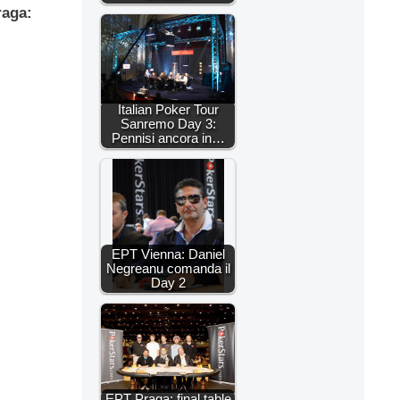
raga:
Italian Poker Tour
Sanremo Day 3:
Pennisi ancora in…
EPT Vienna: Daniel
Negreanu comanda il
Day 2
EPT Praga: final table