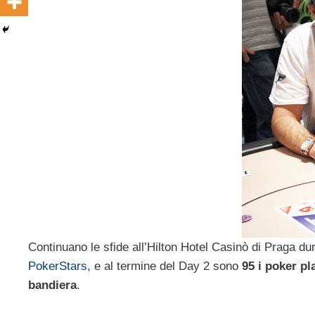
Continuano le sfide all’Hilton Hotel Casinò di Praga du
PokerStars
, e al termine del Day 2 sono
95 i poker pla
bandiera
.