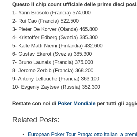
Questo il chip count ufficiale delle prime dieci pos
1- Yann Brosolo (Francia) 574.000
2- Rui Cao (Francia) 522.500
3- Pieter De Korver (Olanda) 465.800
4- Kristoffer Edberg (Svezia) 385.300
5- Kalle Matti Niemi (Finlandia) 432.600
6- Gustav Ekerot (Svezia) 385.300
7- Bruno Launais (Francia) 375.000
8- Jerome Zerbib (Francia) 368.200
9- Antony Lellouche (Francia) 363.100
10- Evgeniy Zaytsev (Russia) 352.300
Restate con noi di
Poker Mondiale
per tutti gli agg
Related Posts:
European Poker Tour Praga: otto italiani a prem