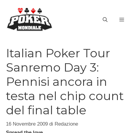
Vai
al
ME
contenuto
Italian Poker Tour
Sanremo Day 3:
Pennisi ancora in
testa nel chip count
del final table
16 Novembre 2009
di
Redazione
Spread the love