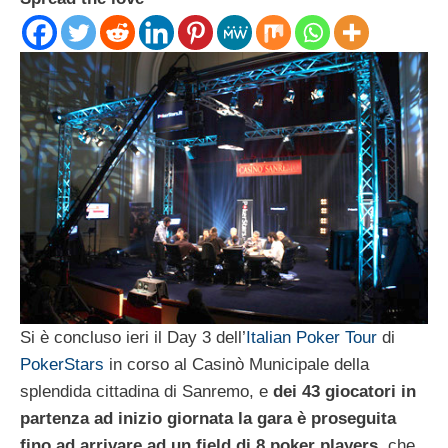
Si è concluso ieri il Day 3 dell’
Italian Poker Tour
di
PokerStars
in corso al Casinò Municipale della
splendida cittadina di Sanremo, e
dei 43 giocatori in
partenza ad inizio giornata la gara è proseguita
fino ad arrivare ad un field di 8 poker players
, che