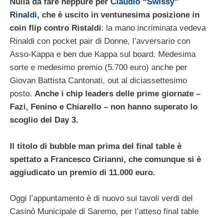
Nulla da fare neppure per
Claudio “Swissy”
Rinaldi
, che è uscito in ventunesima posizione in
coin flip contro Ristaldi
: la mano incriminata vedeva
Rinaldi con pocket pair di Donne, l’avversario con
Asso-Kappa e ben due Kappa sul board. Medesima
sorte e medesimo premio (5.700 euro) anche per
Giovan Battista Cantonati, out al diciassettesimo
posto.
Anche i chip leaders delle prime giornate –
Fazi, Fenino e Chiarello – non hanno superato lo
scoglio del Day 3.
Il titolo di bubble man prima del final table è
spettato a Francesco Cirianni, che comunque si è
aggiudicato un premio di 11.000 euro.
Oggi l’appuntamento è di nuovo sui tavoli verdi del
Casinò Municipale di Saremo, per l’atteso final table