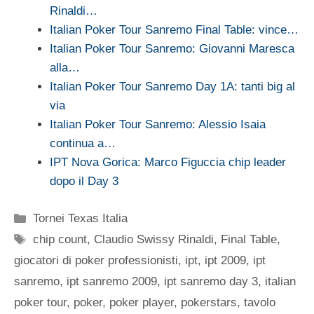
Rinaldi…
Italian Poker Tour Sanremo Final Table: vince…
Italian Poker Tour Sanremo: Giovanni Maresca
alla…
Italian Poker Tour Sanremo Day 1A: tanti big al
via
Italian Poker Tour Sanremo: Alessio Isaia
continua a…
IPT Nova Gorica: Marco Figuccia chip leader
dopo il Day 3
Categorie
Tornei Texas Italia
Tag
chip count
,
Claudio Swissy Rinaldi
,
Final Table
,
giocatori di poker professionisti
,
ipt
,
ipt 2009
,
ipt
sanremo
,
ipt sanremo 2009
,
ipt sanremo day 3
,
italian
poker tour
,
poker
,
poker player
,
pokerstars
,
tavolo