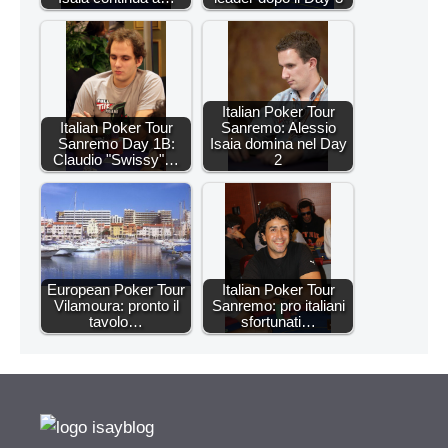
Italian Poker Tour
Italian Poker Tour
Sanremo: Alessio
Sanremo Day 1B:
Isaia domina nel Day
Claudio "Swissy"…
2
European Poker Tour
Italian Poker Tour
Vilamoura: pronto il
Sanremo: pro italiani
tavolo…
sfortunati…