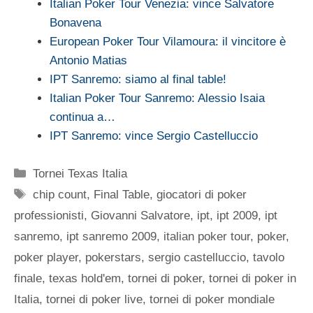
Italian Poker Tour Venezia: vince Salvatore
Bonavena
European Poker Tour Vilamoura: il vincitore è
Antonio Matias
IPT Sanremo: siamo al final table!
Italian Poker Tour Sanremo: Alessio Isaia
continua a…
IPT Sanremo: vince Sergio Castelluccio
Categorie
Tornei Texas Italia
Tag
chip count
,
Final Table
,
giocatori di poker
professionisti
,
Giovanni Salvatore
,
ipt
,
ipt 2009
,
ipt
sanremo
,
ipt sanremo 2009
,
italian poker tour
,
poker
,
poker player
,
pokerstars
,
sergio castelluccio
,
tavolo
finale
,
texas hold'em
,
tornei di poker
,
tornei di poker in
Italia
,
tornei di poker live
,
tornei di poker mondiale