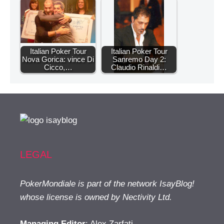
Italian Poker Tour
Italian Poker Tour
Nova Gorica: vince Di
Sanremo Day 2:
Cicco,…
Claudio Rinaldi…
LEGAL
PokerMondiale is part of the network IsayBlog!
whose license is owned by Nectivity Ltd.
Managing Editor
: Alex Zarfati