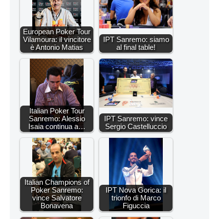
European Poker Tour
Vilamoura: il vincitore
IPT Sanremo: siamo
è Antonio Matias
al final table!
Italian Poker Tour
Sanremo: Alessio
IPT Sanremo: vince
Isaia continua a…
Sergio Castelluccio
Italian Champions of
Poker Sanremo:
IPT Nova Gorica: il
vince Salvatore
trionfo di Marco
Bonavena
Figuccia