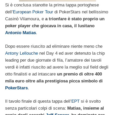
Si è conclusa stanotte la prima tappa portoghese
dell’
European Poker Tour
di PokerStars nel bellissimo
Casinò Vilamoura, e
a trionfare è stato proprio un
poker player che giocava in casa, il lusitano
Antonio Matias
.
Dopo essere riuscito ad eliminare niente meno che
Antony Lellouche
nel Day 4 ed aver detenuto la chip
leading per due giornate di fila, l’amatore dei tavoli
verdi è infatti riuscito ad avere la meglio sul field degli
otto finalisti e ad intascare
un premio di oltre 400
mila euro oltre alla prestigiosa picca simbolo di
PokerStars
.
Il tavolo finale di questa tappa dell’
EPT
si è svolto
senza particolari colpi di scena:
Matias, insieme al