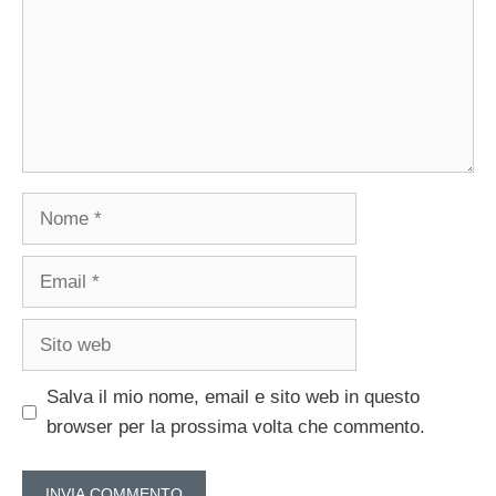
Nome
Email
Sito
web
Salva il mio nome, email e sito web in questo
browser per la prossima volta che commento.