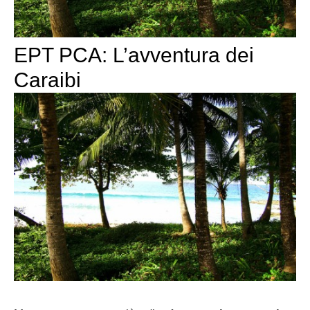
EPT PCA: L’avventura dei
Caraibi