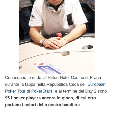
Continuano le sfide all’Hilton Hotel Casinò di Praga
durante la tappa nella Repubblica Ceca dell’
European
Poker Tour
di
PokerStars
, e al termine del Day 2 sono
95 i poker players ancora in gioco, di cui otto
portano i colori della nostra bandiera
.