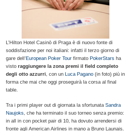
L’Hilton Hotel Casinò di Praga è di nuovo fonte di
soddisfazione per noi italiani: infatti il terzo giorno di
gare dell’
European Poker Tour
firmato
PokerStars
ha
visto
raggiungere la zona premi il field completo
degli otto azzurri
, con un
Luca Pagano
(in foto) più in
forma che mai che oggi proseguirà la corsa al final
table.
Tra i primi player out di giornata la sfortunata
Sandra
Naujoks
, che ha terminato il suo torneo senza premio:
in all in con pocket pair di 10, ha dovuto arrendersi di
fronte agli American Airlines in mano a Bruno Launais.