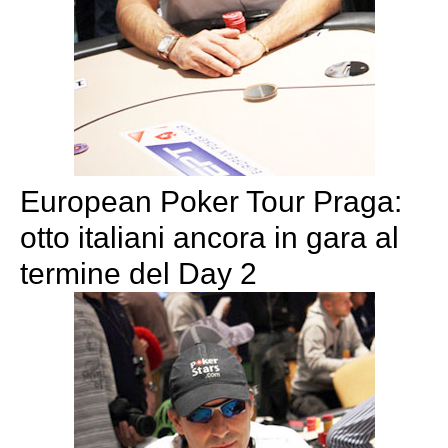
European Poker Tour Praga:
otto italiani ancora in gara al
termine del Day 2