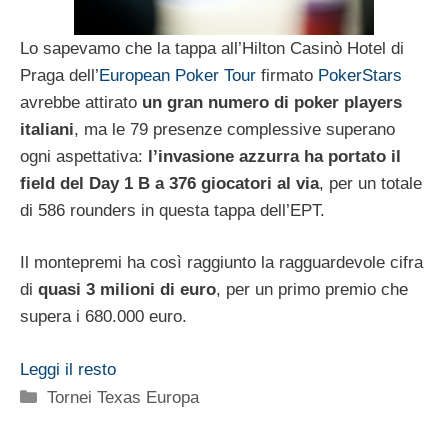
Lo sapevamo che la tappa all’Hilton Casinò Hotel di
Praga dell’
European Poker Tour
firmato
PokerStars
avrebbe attirato
un gran numero di poker players
italiani
, ma le 79 presenze complessive superano
ogni aspettativa:
l’invasione azzurra ha portato il
field del Day 1 B a 376 giocatori al via
, per un totale
di 586 rounders in questa tappa dell’EPT.
Il montepremi ha così raggiunto la ragguardevole cifra
di
quasi 3 milioni di euro
, per un primo premio che
supera i 680.000 euro.
Leggi il resto
Categorie
Tornei Texas Europa