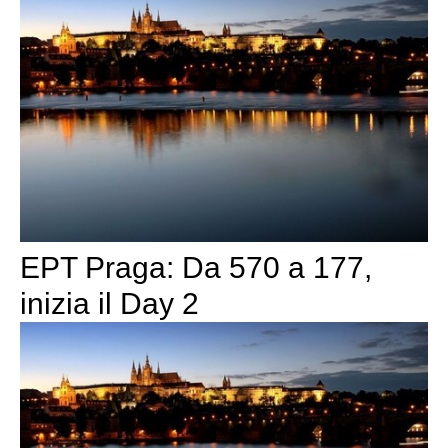
EPT Praga: Da 570 a 177,
inizia il Day 2