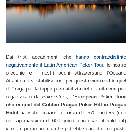
Dai tristi accadimenti che
hanno contraddistinto
negativamente il Latin American Poker Tour
, le nostre
orecchie e i nostri occhi attraversano l’Oceano
Atlantico e si stabiliscono, per questo weekend in quel
di Praga per la tappa pre-natalizia del circuito europeo
organizzato da
PokerStars
,
l’European Poker Tour
che in quel del Golden Prague Poker Hilton Prague
Hotel
ha visto iniziare la corsa dei 570 rouders (con
un cap massimo di 600 quindi con quasi il sold-out)
verso il primo premio che potrebbe garantire un posto