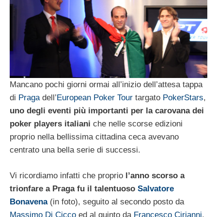
Mancano pochi giorni ormai all’inizio dell’attesa tappa
di
Praga
dell’
European Poker Tour
targato
PokerStars
,
uno degli eventi più importanti per la carovana dei
poker players italiani
che nelle scorse edizioni
proprio nella bellissima cittadina ceca avevano
centrato una bella serie di successi.
Vi ricordiamo infatti che proprio
l’anno scorso a
trionfare a Praga fu il talentuoso
Salvatore
Bonavena
(in foto), seguito al secondo posto da
Massimo Di Cicco
ed al quinto da
Francesco Cirianni
,