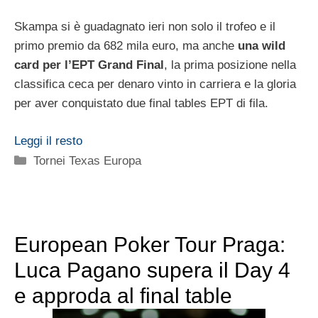
Skampa si è guadagnato ieri non solo il trofeo e il
primo premio da 682 mila euro, ma anche
una wild
card per l’EPT Grand Final
, la prima posizione nella
classifica ceca per denaro vinto in carriera e la gloria
per aver conquistato due final tables EPT di fila.
Leggi il resto
Categorie
Tornei Texas Europa
European Poker Tour Praga:
Luca Pagano supera il Day 4
e approda al final table