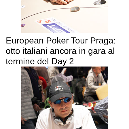
European Poker Tour Praga:
otto italiani ancora in gara al
termine del Day 2