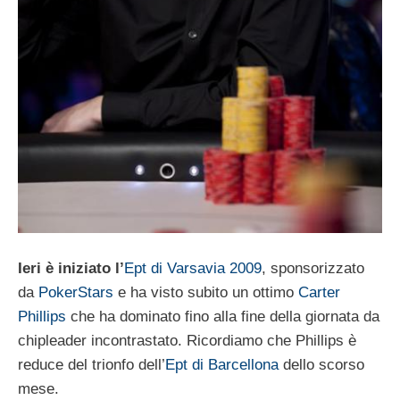
Ieri è iniziato l’
Ept di Varsavia 2009
, sponsorizzato
da
PokerStars
e ha visto subito un ottimo
Carter
Phillips
che ha dominato fino alla fine della giornata da
chipleader incontrastato. Ricordiamo che Phillips è
reduce del trionfo dell’
Ept di Barcellona
dello scorso
mese.