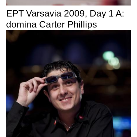
EPT Varsavia 2009, Day 1 A:
domina Carter Phillips