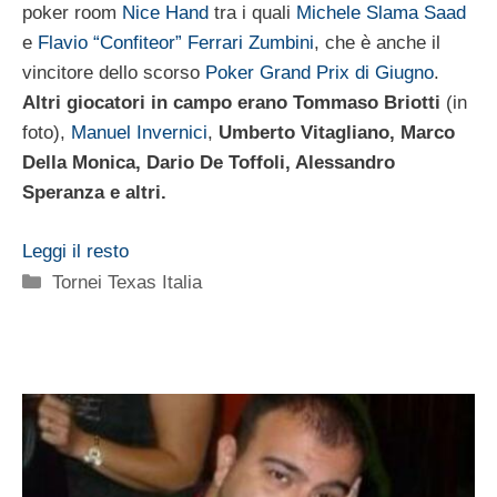
poker room
Nice Hand
tra i quali
Michele Slama Saad
e
Flavio “Confiteor” Ferrari Zumbini
, che è anche il
vincitore dello scorso
Poker Grand Prix di Giugno
.
Altri giocatori in campo erano Tommaso Briotti
(in
foto),
Manuel Invernici
,
Umberto Vitagliano, Marco
Della Monica, Dario De Toffoli, Alessandro
Speranza e altri.
Leggi il resto
Categorie
Tornei Texas Italia