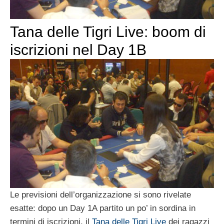
Tana delle Tigri Live: boom di
iscrizioni nel Day 1B
Le previsioni dell’organizzazione si sono rivelate
esatte: dopo un Day 1A partito un po’ in sordina in
termini di iscrizioni, il
Tana delle Tigri Live
dei ragazzi