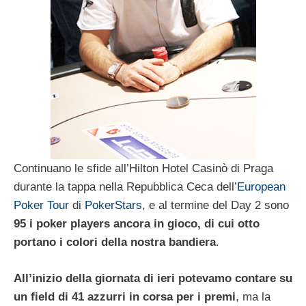
Continuano le sfide all’Hilton Hotel Casinò di Praga
durante la tappa nella Repubblica Ceca dell’
European
Poker Tour
di
PokerStars
, e al termine del Day 2 sono
95 i poker players ancora in gioco, di cui otto
portano i colori della nostra bandiera
.
All’inizio della giornata di ieri potevamo contare su
un field di 41 azzurri in corsa per i premi
, ma la