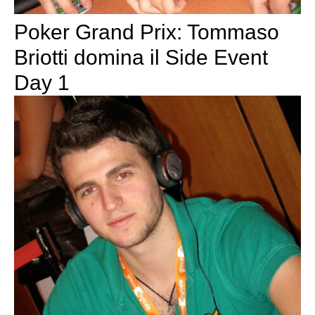
Poker Grand Prix: Tommaso
Briotti domina il Side Event
Day 1