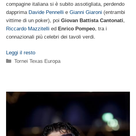
compagine italiana si è subito assotigliata, perdendo
dapprima
Davide Pennelli
e
Gianni Giaroni
(entrambi
vittime di un poker), poi
Giovan Battista Cantonati
,
Riccardo Mazzitelli
ed
Enrico Pompeo
, tra i
connazionali più celebri dei tavoli verdi.
Leggi il resto
Categorie
Tornei Texas Europa