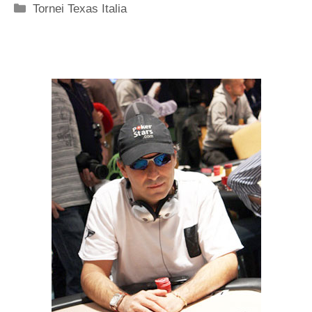
Categorie
Tornei Texas Italia