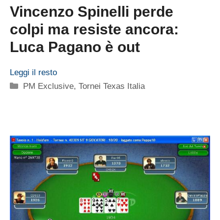
Vincenzo Spinelli perde
colpi ma resiste ancora:
Luca Pagano è out
Leggi il resto
Categorie
PM Exclusive
,
Tornei Texas Italia