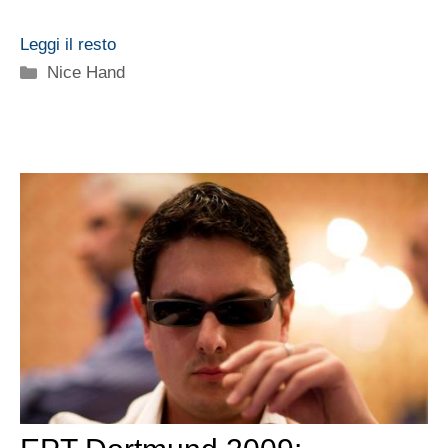
Leggi il resto
Categorie
Nice Hand