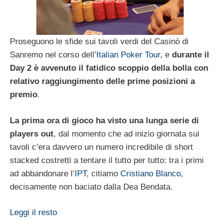
Proseguono le sfide sui tavoli verdi del Casinò di
Sanremo nel corso dell’
Italian Poker Tour
, e
durante il
Day 2 è avvenuto il fatidico scoppio della bolla con
relativo raggiungimento delle prime posizioni a
premio
.
La prima ora di gioco ha visto una lunga serie di
players out
, dal momento che ad inizio giornata sui
tavoli c’era davvero un numero incredibile di short
stacked costretti a tentare il tutto per tutto: tra i primi
ad abbandonare l’
IPT
, citiamo
Cristiano Blanco
,
decisamente non baciato dalla Dea Bendata.
Leggi il resto