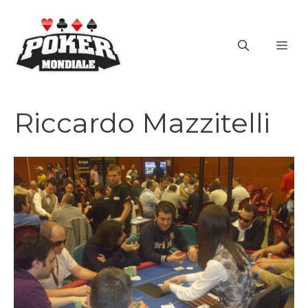
Vai
al
ME
contenuto
Riccardo Mazzitelli