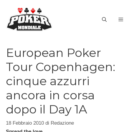
Vai
al
ME
contenuto
European Poker
Tour Copenhagen:
cinque azzurri
ancora in corsa
dopo il Day 1A
18 Febbraio 2010
di
Redazione
Spread the love