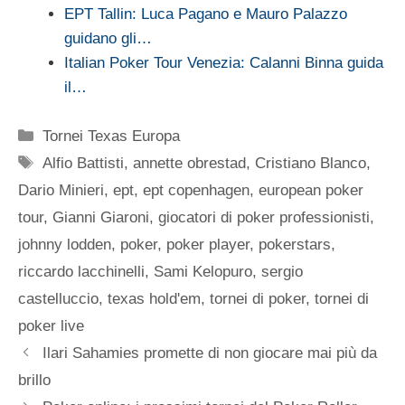
EPT Tallin: Luca Pagano e Mauro Palazzo
guidano gli…
Italian Poker Tour Venezia: Calanni Binna guida
il…
Categorie
Tornei Texas Europa
Tag
Alfio Battisti
,
annette obrestad
,
Cristiano Blanco
,
Dario Minieri
,
ept
,
ept copenhagen
,
european poker
tour
,
Gianni Giaroni
,
giocatori di poker professionisti
,
johnny lodden
,
poker
,
poker player
,
pokerstars
,
riccardo lacchinelli
,
Sami Kelopuro
,
sergio
castelluccio
,
texas hold'em
,
tornei di poker
,
tornei di
poker live
Ilari Sahamies promette di non giocare mai più da
brillo