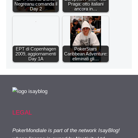
Negreanu comanda il
Praga: otto italiani
Day 2
ancora in…
EPT di Copenhagen
PokerStars
2009, aggiornamenti
Caribbean Adventure:
Day 1A
eliminati gli…
LEGAL
PokerMondiale is part of the network IsayBlog!