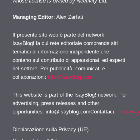
whose license is owned by Nectivity Ltd.
Managing Editor
: Alex Zarfati
Il presente sito web è parte del network
IsayBlog! la cui rete editoriale comprende siti
tematici di informazione indipendente che
contano sul contributo di appassionati ed esperti
del settore. Per pubblicità, comunicati e
collaborazioni:
info@isayblog.com
This website is part of the IsayBlog! network. For
advertising, press releases and other
opportunities:
info@isayblog.comContattaci
:
info@isa
Dichiarazione sulla Privacy (UE)