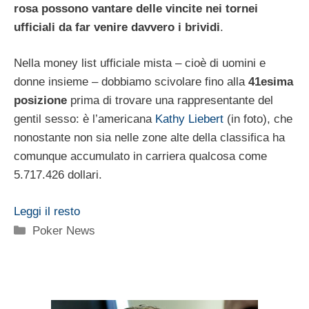
rosa possono vantare delle vincite nei tornei
ufficiali da far venire davvero i brividi
.
Nella money list ufficiale mista – cioè di uomini e
donne insieme – dobbiamo scivolare fino alla
41esima
posizione
prima di trovare una rappresentante del
gentil sesso: è l’americana
Kathy Liebert
(in foto), che
nonostante non sia nelle zone alte della classifica ha
comunque accumulato in carriera qualcosa come
5.717.426 dollari.
Leggi il resto
Categorie
Poker News