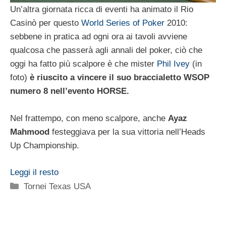
Un’altra giornata ricca di eventi ha animato il Rio
Casinò per questo
World Series of Poker
2010:
sebbene in pratica ad ogni ora ai tavoli avviene
qualcosa che passerà agli annali del poker, ciò che
oggi ha fatto più scalpore è che mister
Phil Ivey
(in
foto)
è riuscito a vincere il suo braccialetto WSOP
numero 8 nell’evento HORSE.
Nel frattempo, con meno scalpore, anche
Ayaz
Mahmood
festeggiava per la sua vittoria nell’Heads
Up Championship.
Leggi il resto
Categorie
Tornei Texas USA