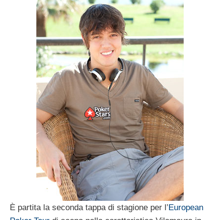
È partita la seconda tappa di stagione per l’
European