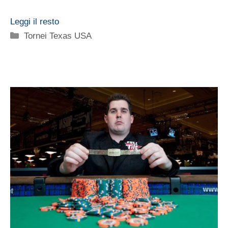
Leggi il resto
Categorie
Tornei Texas USA