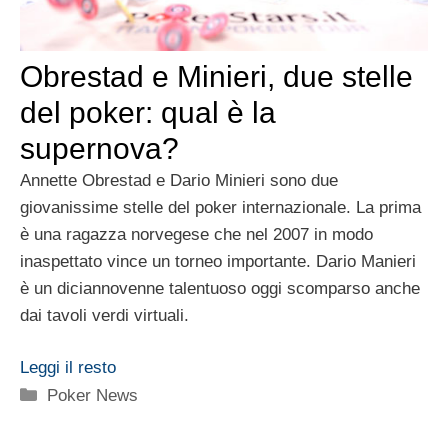
Obrestad e Minieri, due stelle
del poker: qual è la
supernova?
Annette Obrestad e Dario Minieri sono due
giovanissime stelle del poker internazionale. La prima
è una ragazza norvegese che nel 2007 in modo
inaspettato vince un torneo importante. Dario Manieri
è un diciannovenne talentuoso oggi scomparso anche
dai tavoli verdi virtuali.
Leggi il resto
Categorie
Poker News