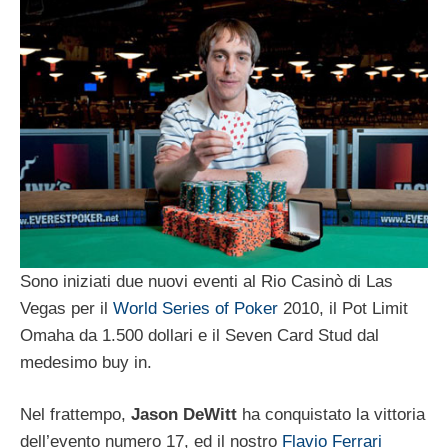
Sono iniziati due nuovi eventi al Rio Casinò di Las
Vegas per il
World Series of Poker
2010, il Pot Limit
Omaha da 1.500 dollari e il Seven Card Stud dal
medesimo buy in.
Nel frattempo,
Jason DeWitt
ha conquistato la vittoria
dell’evento numero 17, ed il nostro
Flavio Ferrari