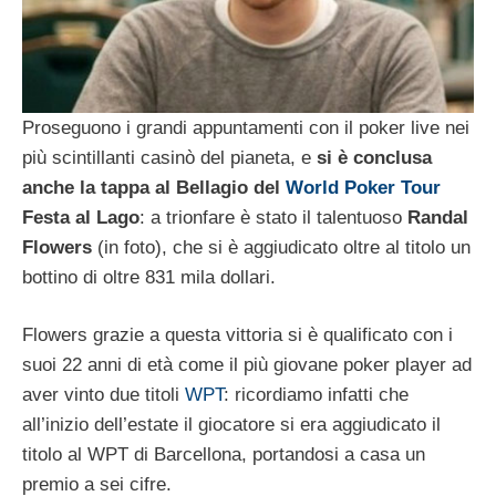
Proseguono i grandi appuntamenti con il poker live nei
più scintillanti casinò del pianeta, e
si è conclusa
anche la tappa al Bellagio del
World Poker Tour
Festa al Lago
: a trionfare è stato il talentuoso
Randal
Flowers
(in foto), che si è aggiudicato oltre al titolo un
bottino di oltre 831 mila dollari.
Flowers grazie a questa vittoria si è qualificato con i
suoi 22 anni di età come il più giovane poker player ad
aver vinto due titoli
WPT
: ricordiamo infatti che
all’inizio dell’estate il giocatore si era aggiudicato il
titolo al WPT di Barcellona, portandosi a casa un
premio a sei cifre.