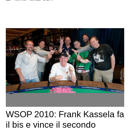
WSOP 2010: Frank Kassela fa
il bis e vince il secondo