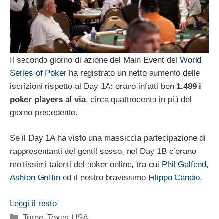
Il secondo giorno di azione del Main Event del
World
Series of Poker
ha registrato un netto aumento delle
iscrizioni rispetto al Day 1A: erano infatti ben
1.489 i
poker players al via
, circa quattrocento in più del
giorno precedente.
Se il Day 1A ha visto una massiccia partecipazione di
rappresentanti del gentil sesso, nel Day 1B c’erano
moltissimi talenti del poker online, tra cui
Phil Galfond
,
Ashton Griffin
ed il nostro bravissimo
Filippo Candio
.
Leggi il resto
Categorie
Tornei Texas USA