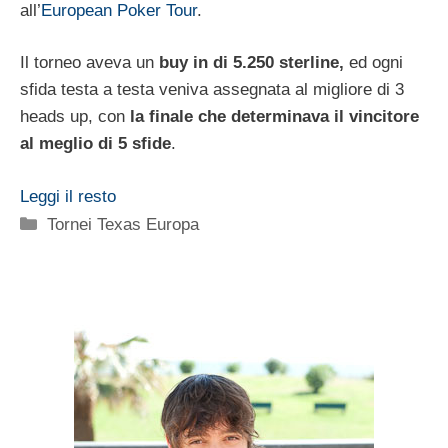
all’
European Poker Tour
.
Il torneo aveva un
buy in di 5.250 sterline,
ed ogni
sfida testa a testa veniva assegnata al migliore di 3
heads up, con
la finale che determinava il vincitore
al meglio di 5 sfide
.
Leggi il resto
Categorie
Tornei Texas Europa