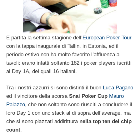
È partita la settima stagione dell’
European Poker Tour
con la tappa inaugurale di Tallin, in Estonia, ed il
periodo estivo non ha molto favorito l’affluenza ai
tavoli: erano infatti soltanto 182 i poker players iscritti
al Day 1A, dei quali 16 italiani.
Tra i nostri azzurri si sono distinti il buon
Luca Pagano
ed il vincitore della scorsa
Snai Poker Cup
Mauro
Palazzo
, che non soltanto sono riusciti a concludere il
loro Day 1 con uno stack al di sopra dell’average, ma
che si sono piazzati addirittura
nella top ten del chip
count
.