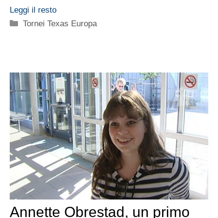
Leggi il resto
Categorie
Tornei Texas Europa
Annette Obrestad, un primo