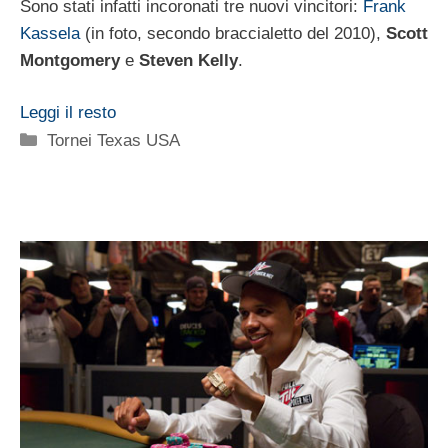
Sono stati infatti incoronati tre nuovi vincitori:
Frank
Kassela
(in foto, secondo braccialetto del 2010),
Scott
Montgomery
e
Steven Kelly
.
Leggi il resto
Categorie
Tornei Texas USA