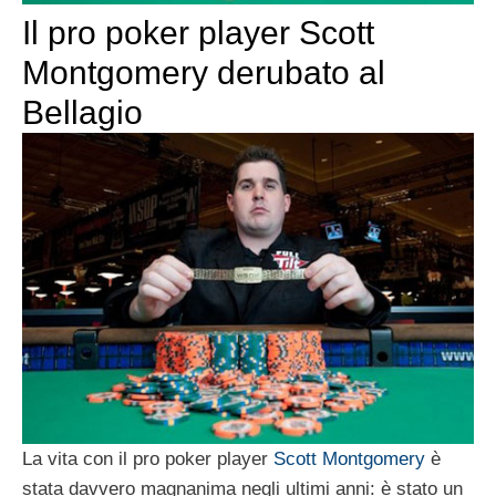
Il pro poker player Scott
Montgomery derubato al
Bellagio
La vita con il pro poker player
Scott Montgomery
è
stata davvero magnanima negli ultimi anni: è stato un