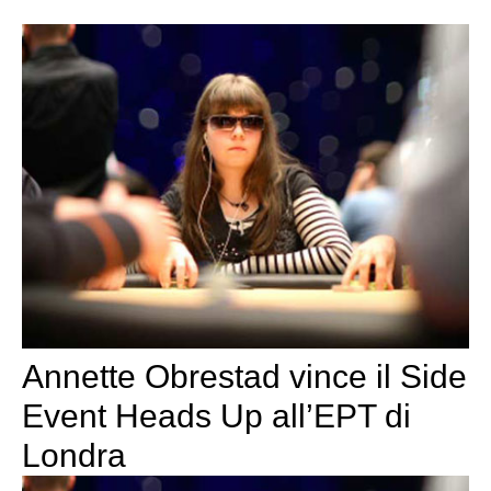
Annette Obrestad vince il Side
Event Heads Up all’EPT di
Londra