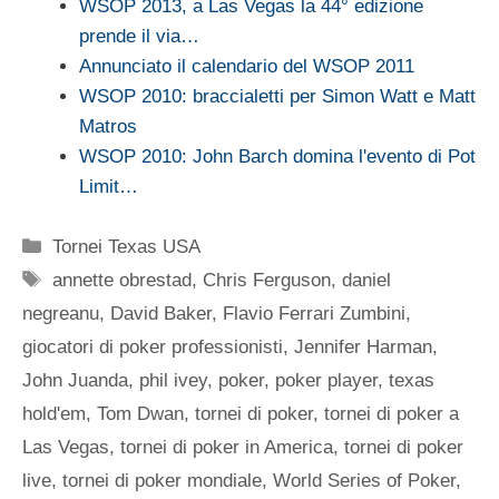
WSOP 2013, a Las Vegas la 44° edizione
prende il via…
Annunciato il calendario del WSOP 2011
WSOP 2010: braccialetti per Simon Watt e Matt
Matros
WSOP 2010: John Barch domina l'evento di Pot
Limit…
Categorie
Tornei Texas USA
Tag
annette obrestad
,
Chris Ferguson
,
daniel
negreanu
,
David Baker
,
Flavio Ferrari Zumbini
,
giocatori di poker professionisti
,
Jennifer Harman
,
John Juanda
,
phil ivey
,
poker
,
poker player
,
texas
hold'em
,
Tom Dwan
,
tornei di poker
,
tornei di poker a
Las Vegas
,
tornei di poker in America
,
tornei di poker
live
,
tornei di poker mondiale
,
World Series of Poker
,