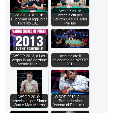
WSOP 2010:
WSOP 2010: Eric
braccialetti per
Buchman si aggiudica
Steven Gee e Carter
l'evento 18,…
Phillips
WSOP 2013, a Las
Annunciato il
Vegas la 44° edizione
calendario del WSOP
prende il via…
2011
WSOP 2010:
WSOP 2010: John
braccialetti per Simon
Barch domina
Watt e Matt Matros
l'evento di Pot Limit…