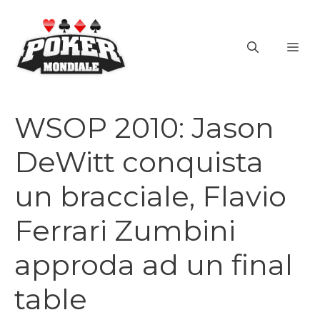
Vai
al
ME
contenuto
WSOP 2010: Jason
DeWitt conquista
un bracciale, Flavio
Ferrari Zumbini
approda ad un final
table