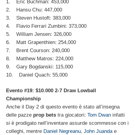
1. Eric Buchman: 453,000
2. Hansu Chu: 447,000
3. Steven Hustoft: 383,000
4. Flavio Ferrari Zumbini: 373,000
5. William Jensen: 326,000
6. Matt Grapenthien: 254,000
7. Brent Courson: 240,000
8. Matthew Matros: 224,000
9. Gary Bogdanski: 115,000
10. Daniel Quach: 55,000
Evento #19: $10.000 2-7 Draw Lowball
Championship
Anche il Day 2 di questo evento è stato all’insegna
delle pazze
prop bets
tra giocatori:
Tom Dwan
infatti
si è prodigato nell’inventare assurde scommesse con i
colleghi, mentre
Daniel Negreanu
,
John Juanda
e