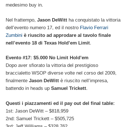
medesimo buy in.
Nel frattempo,
Jason DeWitt
ha conquistato la vittoria
dell’evento numero 17, ed il nostro
Flavio Ferrari
Zumbini
è riuscito ad approdare al tavolo finale
nell’evento 18 di Texas Hold’em Limit
.
Evento #17: $5.000 No Limit Hold’em
Dopo aver sfiorato la vittoria del prestigioso
braccialetto WSOP diverse volte nel corso del 2009,
finalmente
Jason DeWitt
è riuscito nell’impresa,
battendo in heads up
Samuel Trickett
.
Questi i piazzamenti ed il pay out del final table:
1st: Jason DeWitt – $818,959
2nd: Samuel Trickett – $505,725
3rd: Jeff Williams – $328,762