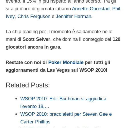
evento, il 15% in più rispetto all’anno scorso. Tra gli
scalpi d’oro di giornata citiamo
Annette Obrestad
,
Phil
Ivey
,
Chris Ferguson
e
Jennifer Harman
.
La chip leading per il momento è saldamente nelle
mani di
Scott Seiver
, che domina il conteggio dei
120
giocatori ancora in gara.
Restate con noi di
Poker Mondiale
per tutti gli
aggiornamenti da Las Vegas sul WSOP 2010!
Related Posts:
WSOP 2010: Eric Buchman si aggiudica
l'evento 18,…
WSOP 2010: braccialetti per Steven Gee e
Carter Phillips