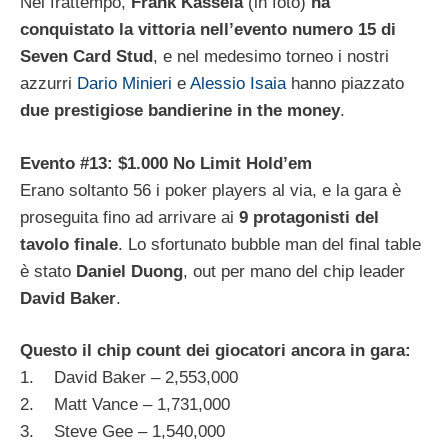
Nel frattempo,
Frank Kassela
(in foto)
ha
conquistato la vittoria nell’evento numero 15 di
Seven Card Stud
, e nel medesimo torneo i nostri
azzurri
Dario Minieri
e
Alessio Isaia
hanno piazzato
due prestigiose bandierine in the money
.
Evento #13: $1.000 No Limit Hold’em
Erano soltanto 56 i poker players al via, e la gara è
proseguita fino ad arrivare ai
9 protagonisti del
tavolo finale
. Lo sfortunato bubble man del final table
è stato
Daniel Duong
, out per mano del chip leader
David Baker
.
Questo il chip count dei giocatori ancora in gara:
1. David Baker – 2,553,000
2. Matt Vance – 1,731,000
3. Steve Gee – 1,540,000