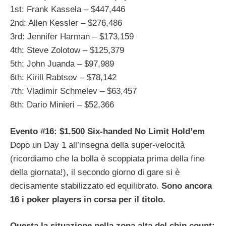
1st: Frank Kassela – $447,446
2nd: Allen Kessler – $276,486
3rd: Jennifer Harman – $173,159
4th: Steve Zolotow – $125,379
5th: John Juanda – $97,989
6th: Kirill Rabtsov – $78,142
7th: Vladimir Schmelev – $63,457
8th: Dario Minieri – $52,366
Evento #16: $1.500 Six-handed No Limit Hold’em
Dopo un Day 1 all’insegna della super-velocità
(ricordiamo che la bolla è scoppiata prima della fine
della giornata!), il secondo giorno di gare si è
decisamente stabilizzato ed equilibrato.
Sono ancora
16 i poker players in corsa per il titolo.
Questa la situazione nella zona alta del chip count: