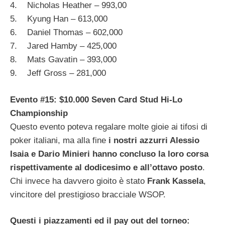
4. Nicholas Heather – 993,00
5. Kyung Han – 613,000
6. Daniel Thomas – 602,000
7. Jared Hamby – 425,000
8. Mats Gavatin – 393,000
9. Jeff Gross – 281,000
Evento #15: $10.000 Seven Card Stud Hi-Lo
Championship
Questo evento poteva regalare molte gioie ai tifosi di
poker italiani, ma alla fine
i nostri azzurri Alessio
Isaia e Dario Minieri hanno concluso la loro corsa
rispettivamente al dodicesimo e all’ottavo posto
.
Chi invece ha davvero gioito è stato
Frank Kassela
,
vincitore del prestigioso bracciale WSOP.
Questi i piazzamenti ed il pay out del torneo: