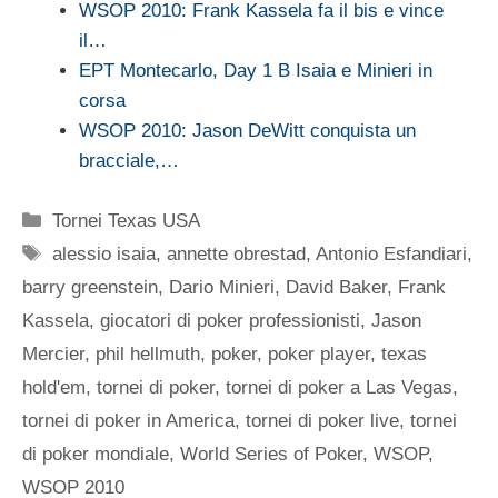
WSOP 2010: Frank Kassela fa il bis e vince
il…
EPT Montecarlo, Day 1 B Isaia e Minieri in
corsa
WSOP 2010: Jason DeWitt conquista un
bracciale,…
Categorie
Tornei Texas USA
Tag
alessio isaia
,
annette obrestad
,
Antonio Esfandiari
,
barry greenstein
,
Dario Minieri
,
David Baker
,
Frank
Kassela
,
giocatori di poker professionisti
,
Jason
Mercier
,
phil hellmuth
,
poker
,
poker player
,
texas
hold'em
,
tornei di poker
,
tornei di poker a Las Vegas
,
tornei di poker in America
,
tornei di poker live
,
tornei
di poker mondiale
,
World Series of Poker
,
WSOP
,
WSOP 2010