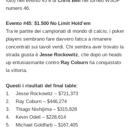
foto) nell’evento 45 e di
Chris Bell
nel torneo WSOP
numero 46.
Evento #45: $1.500 No Limit Hold’em
Tra le partite dei campionati di mondo di calcio, i poker
players sembrano fare davvero fatica a rimanere
concentrati sui tavoli verdi. Chi sembra aver trovato la
strada giusta è
Jesse Rockowitz
, che dopo un heads
up entusiasmante contro
Ray Coburn
ha conquistato
la vittoria.
Questi i risultati del final table:
1. Jesse Rockowitz – $721,373
2. Ray Coburn – $446,274
3. Thiago Nishijima – $315,828
4. Kevin Odell – $228,614
5. Michael Goldfarb – $167,405