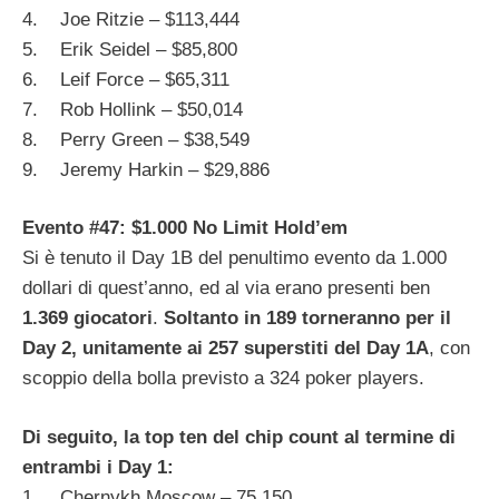
4. Joe Ritzie – $113,444
5. Erik Seidel – $85,800
6. Leif Force – $65,311
7. Rob Hollink – $50,014
8. Perry Green – $38,549
9. Jeremy Harkin – $29,886
Evento #47: $1.000 No Limit Hold’em
Si è tenuto il Day 1B del penultimo evento da 1.000
dollari di quest’anno, ed al via erano presenti ben
1.369 giocatori
.
Soltanto in 189 torneranno per il
Day 2, unitamente ai 257 superstiti del Day 1A
, con
scoppio della bolla previsto a 324 poker players.
Di seguito, la top ten del chip count al termine di
entrambi i Day 1:
1. Chernykh Moscow – 75,150