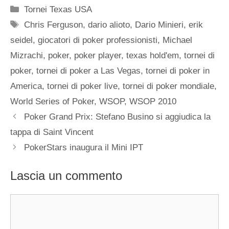
Categorie
Tornei Texas USA
Tag
Chris Ferguson
,
dario alioto
,
Dario Minieri
,
erik
seidel
,
giocatori di poker professionisti
,
Michael
Mizrachi
,
poker
,
poker player
,
texas hold'em
,
tornei di
poker
,
tornei di poker a Las Vegas
,
tornei di poker in
America
,
tornei di poker live
,
tornei di poker mondiale
,
World Series of Poker
,
WSOP
,
WSOP 2010
Poker Grand Prix: Stefano Busino si aggiudica la
tappa di Saint Vincent
PokerStars inaugura il Mini IPT
Lascia un commento
Commento