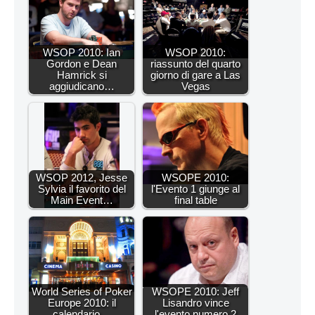
WSOP 2010: Ian
WSOP 2010:
Gordon e Dean
riassunto del quarto
Hamrick si
giorno di gare a Las
aggiudicano…
Vegas
WSOP 2012, Jesse
WSOPE 2010:
Sylvia il favorito del
l'Evento 1 giunge al
Main Event…
final table
World Series of Poker
WSOPE 2010: Jeff
Europe 2010: il
Lisandro vince
calendario…
l'evento numero 2