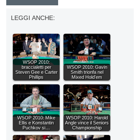
LEGGI ANCHE:
WSOP 2010:
braccialetti per
WSOP 2010: Gavin
Steven Gee e Carter
Smith trionfa nel
Phillips
Mixed Hold'em
WSOP 2010: Mike
WSOP 2010: Harold
Ellis e Konstantin
Angle vince il Seniors
Puchkov si…
Championship