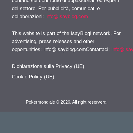
contano sul contributo di appassionati ed esperti
del settore. Per pubblicità, comunicati e
collaborazioni:
info@isayblog.com
This website is part of the IsayBlog! network. For
advertising, press releases and other
opportunities:
info@isayblog.comContattaci
:
info@isa
Dichiarazione sulla Privacy (UE)
Cookie Policy (UE)
Pokermondiale © 2026. All right reserverd.