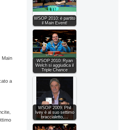
WSOP 2010: è partito
il Main Event!
l Main
WSOP 2010: Ryan
Welch si aggiudica il
Triple Chance
cato a
WSOP 2009: Phil
ncite,
Ivey è al suo settimo
braccialetto,…
ttimo