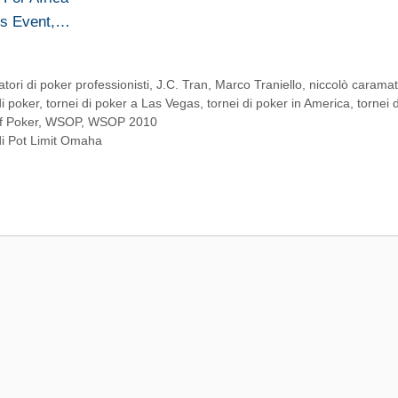
es Event,…
atori di poker professionisti
,
J.C. Tran
,
Marco Traniello
,
niccolò caramat
di poker
,
tornei di poker a Las Vegas
,
tornei di poker in America
,
tornei 
f Poker
,
WSOP
,
WSOP 2010
di Pot Limit Omaha