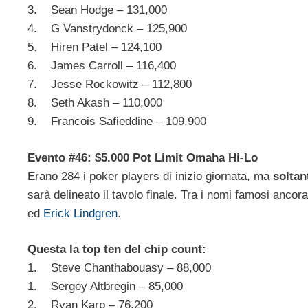
3. Sean Hodge – 131,000
4. G Vanstrydonck – 125,900
5. Hiren Patel – 124,100
6. James Carroll – 116,400
7. Jesse Rockowitz – 112,800
8. Seth Akash – 110,000
9. Francois Safieddine – 109,900
Evento #46: $5.000 Pot Limit Omaha Hi-Lo
Erano 284 i poker players di inizio giornata, ma
soltan
sarà delineato il tavolo finale. Tra i nomi famosi ancor
ed
Erick Lindgren
.
Questa la top ten del chip count:
1. Steve Chanthabouasy – 88,000
1. Sergey Altbregin – 85,000
2. Ryan Karp – 76,200