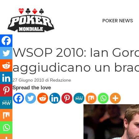
Vai
al
POKER NEWS
contenuto
WSOP 2010: Ian Gor
aggiudicano un brac
27 Giugno 2010
di
Redazione
Spread the love