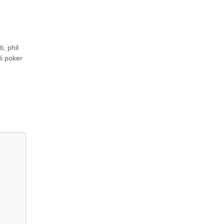
ti
,
phil
di poker