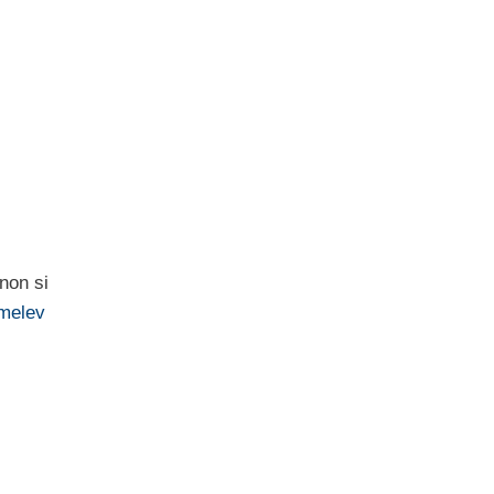
non si
melev