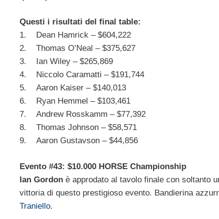
Questi i risultati del final table:
1. Dean Hamrick – $604,222
2. Thomas O’Neal – $375,627
3. Ian Wiley – $265,869
4. Niccolo Caramatti – $191,744
5. Aaron Kaiser – $140,013
6. Ryan Hemmel – $103,461
7. Andrew Rosskamm – $77,392
8. Thomas Johnson – $58,571
9. Aaron Gustavson – $44,856
Evento #43: $10.000 HORSE Championship
Ian Gordon
è approdato al tavolo finale con soltanto 
vittoria di questo prestigioso evento. Bandierina azz
Traniello
.