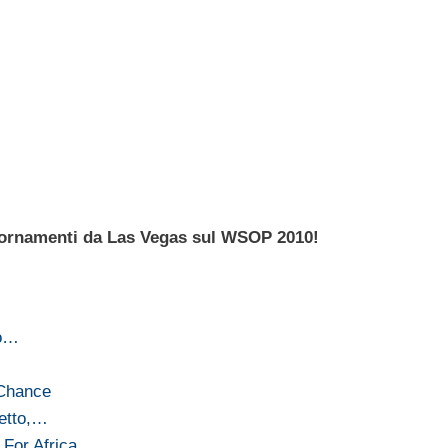
giornamenti da Las Vegas sul WSOP 2010!
to…
 Chance
letto,…
For Africa