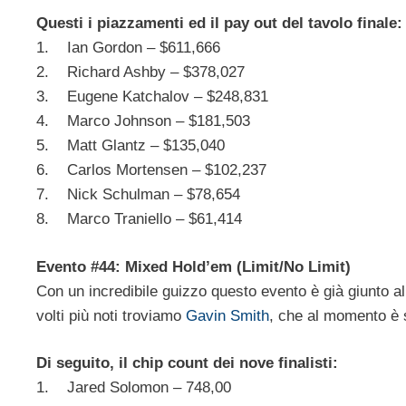
Questi i piazzamenti ed il pay out del tavolo finale:
1. Ian Gordon – $611,666
2. Richard Ashby – $378,027
3. Eugene Katchalov – $248,831
4. Marco Johnson – $181,503
5. Matt Glantz – $135,040
6. Carlos Mortensen – $102,237
7. Nick Schulman – $78,654
8. Marco Traniello – $61,414
Evento #44: Mixed Hold’em (Limit/No Limit)
Con un incredibile guizzo questo evento è già giunto al
volti più noti troviamo
Gavin Smith
, che al momento è s
Di seguito, il chip count dei nove finalisti:
1. Jared Solomon – 748,00