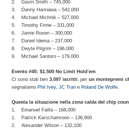
2. Gavin Smith – 745,000
3. Danny Hannawa – 542,000
4. Michael Michnik – 527,000
5. Timothy Finne – 331,000
6. Jamie Rosen – 300,000
7. Daniel Idema – 237,000
8. Dwyte Pilgrim – 196,000
9. Michael Santoro – 179,000
Evento #45: $1.500 No Limit Hold’em
Ci sono stati ben
3.097 iscritti
, per
un montepremi che 
segnaliamo
Phil Ivey
,
JC Tran
e
Roland De Wolfe
.
Questa la situazione nella zona calda del chip coun
1. Emanuel Failla – 168,000
1. Patrick Karschamroon – 136,900
2. Alexander Wilson – 132,100