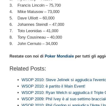
3. Francis Lincoln – 75,700
4. Mike Matusow – 73,000
5. Dave Ulliott – 60,000
6. Johannes Steindl – 47,000
7. Toto Leonidas – 41,000
8. Tony Cousineau – 40,000
9. John Cernuto – 34,000
Restate con noi di
Poker Mondiale
per tutti gli ag
Related Posts:
WSOP 2010: Steve Jelinek si aggiudica l'even
WSOP 2010: è partito il Main Event!
WSOP 2010: Ryan Welch si aggiudica il Triple
WSOP 2009: Phil Ivey è al suo settimo braccia
WSOP 2010: Phil Gordon si aggiudica l'Ante Up 