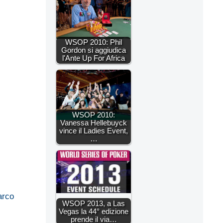
WSOP 2010: Phil
Gordon si aggiudica
l'Ante Up For Africa
WSOP 2010:
Vanessa Hellebuyck
vince il Ladies Event,
…
rco
WSOP 2013, a Las
Vegas la 44° edizione
prende il via…