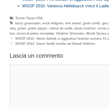
WSOP 2010: Vanessa Hellebuyck vince il Ladi
Categorie
Tornei Texas USA
Tag
barry greenstein
,
erick lindgren
,
erik seidel
,
gavin smith
,
gioc
ivey
,
poker
,
poker player
,
roland de wolfe
,
texas hold'em
,
tornei 
live
,
tornei di poker mondiale
,
Vladimir Schmelev
,
World Series o
WSOP 2010: Steve Jelinek si aggiudica l’evento numero 41 
WSOP 2010: Gavin Smith trionfa nel Mixed Hold’em
Lascia un commento
Commento