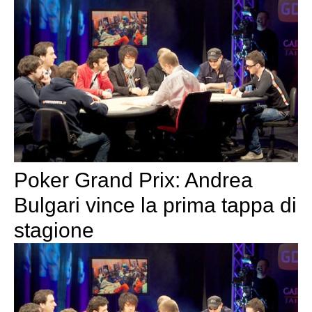
Poker Grand Prix: Andrea
Bulgari vince la prima tappa di
stagione