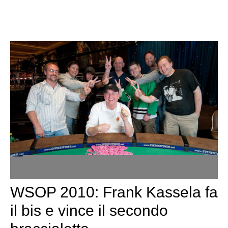
WSOP 2010: Frank Kassela fa
il bis e vince il secondo