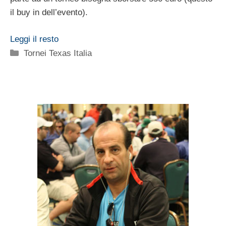
il buy in dell’evento).
Leggi il resto
Categorie
Tornei Texas Italia