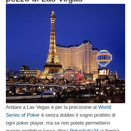
Andare a Las Vegas e per la precisione al
World
Series of Poker
è senza dubbio il sogno proibito di
ogni poker player, ma se non potete permettervi
questo proibitivo lusso allora
PokerItalia24
vi fornirà