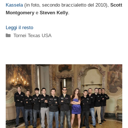
Kassela
(in foto, secondo braccialetto del 2010),
Scott
Montgomery
e
Steven Kelly
.
Leggi il resto
Categorie
Tornei Texas USA