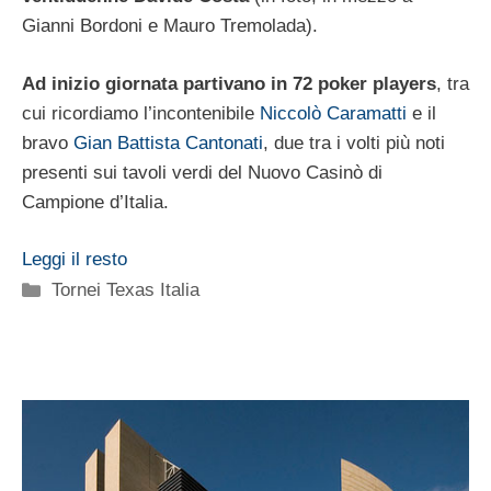
Gianni Bordoni e Mauro Tremolada).
Ad inizio giornata partivano in 72 poker players
, tra
cui ricordiamo l’incontenibile
Niccolò Caramatti
e il
bravo
Gian Battista Cantonati
, due tra i volti più noti
presenti sui tavoli verdi del Nuovo Casinò di
Campione d’Italia.
Leggi il resto
Categorie
Tornei Texas Italia