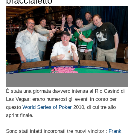
braccialetto
È stata una giornata davvero intensa al Rio Casinò di
Las Vegas: erano numerosi gli eventi in corso per
questo
World Series of Poker
2010, di cui tre allo
sprint finale.
Sono stati infatti incoronati tre nuovi vincitori:
Frank