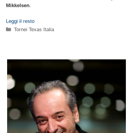
Mikkelsen
.
Leggi il resto
Categorie
Tornei Texas Italia