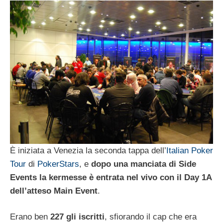
È iniziata a Venezia la seconda tappa dell’
Italian Poker
Tour
di
PokerStars
, e
dopo una manciata di Side
Events la kermesse è entrata nel vivo con il Day 1A
dell’atteso Main Event
.
Erano ben
227 gli iscritti
, sfiorando il cap che era