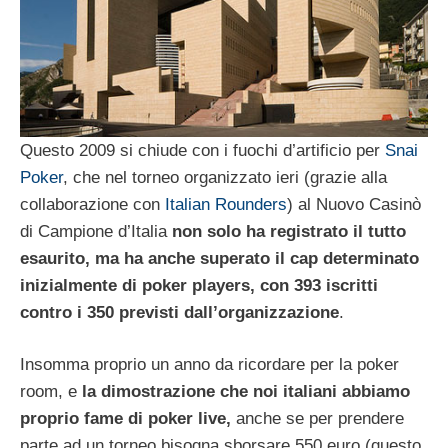
Questo 2009 si chiude con i fuochi d’artificio per
Snai
Poker
, che nel torneo organizzato ieri (grazie alla
collaborazione con
Italian Rounders
) al Nuovo Casinò
di Campione d’Italia
non solo ha registrato il tutto
esaurito, ma ha anche superato il cap determinato
inizialmente di poker players, con 393 iscritti
contro i 350 previsti dall’organizzazione
.
Insomma proprio un anno da ricordare per la poker
room, e
la dimostrazione che noi italiani abbiamo
proprio fame di poker live,
anche se per prendere
parte ad un torneo bisogna sborsare 550 euro (questo