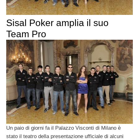
Sisal Poker amplia il suo
Team Pro
Un paio di giorni fa il Palazzo Visconti di Milano è
stato il teatro della presentazione ufficiale di alcuni