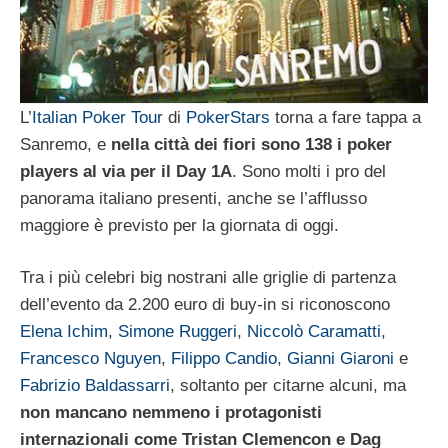
L’
Italian Poker Tour
di
PokerStars
torna a fare tappa a
Sanremo, e
nella città dei fiori sono 138 i poker
players al via per il Day 1A
. Sono molti i pro del
panorama italiano presenti, anche se l’afflusso
maggiore è previsto per la giornata di oggi.
Tra i più celebri big nostrani alle griglie di partenza
dell’evento da 2.200 euro di buy-in si riconoscono
Elena Ichim
,
Simone Ruggeri
,
Niccolò Caramatti
,
Francesco Nguyen
,
Filippo Candio
,
Gianni Giaroni
e
Fabrizio Baldassarri
, soltanto per citarne alcuni, ma
non mancano nemmeno i protagonisti
internazionali come Tristan Clemencon e Dag