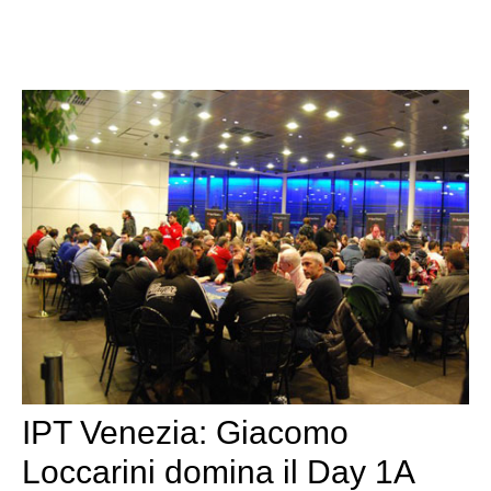
IPT Venezia: Giacomo
Loccarini domina il Day 1A