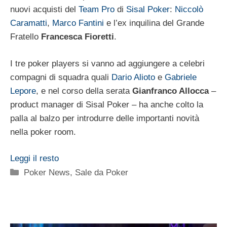
nuovi acquisti del
Team Pro
di
Sisal Poker
:
Niccolò
Caramatti
,
Marco Fantini
e l’ex inquilina del Grande
Fratello
Francesca Fioretti
.
I tre poker players si vanno ad aggiungere a celebri
compagni di squadra quali
Dario Alioto
e
Gabriele
Lepore
, e nel corso della serata
Gianfranco Allocca
–
product manager di Sisal Poker – ha anche colto la
palla al balzo per introdurre delle importanti novità
nella poker room.
Leggi il resto
Categorie
Poker News
,
Sale da Poker