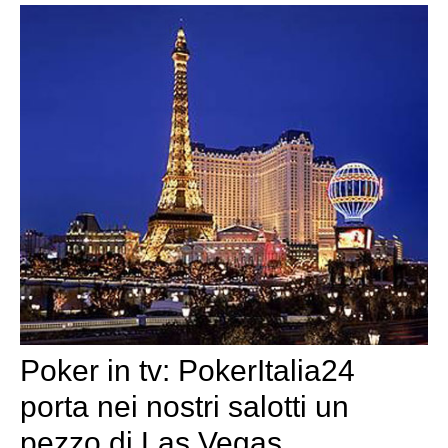
Poker in tv: PokerItalia24
porta nei nostri salotti un
pezzo di Las Vegas