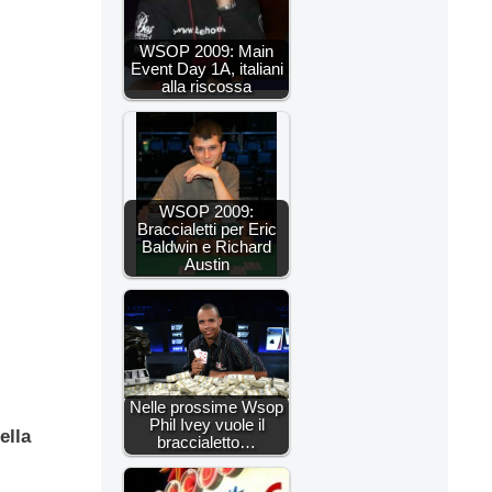
WSOP 2009: Main
Event Day 1A, italiani
alla riscossa
WSOP 2009:
Braccialetti per Eric
Baldwin e Richard
Austin
Nelle prossime Wsop
Phil Ivey vuole il
ella
braccialetto…