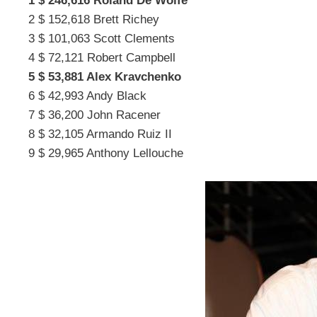
1 $ 246,616 Roland De Wolfe
2 $ 152,618 Brett Richey
3 $ 101,063 Scott Clements
4 $ 72,121 Robert Campbell
5 $ 53,881 Alex Kravchenko
6 $ 42,993 Andy Black
7 $ 36,200 John Racener
8 $ 32,105 Armando Ruiz II
9 $ 29,965 Anthony Lellouche