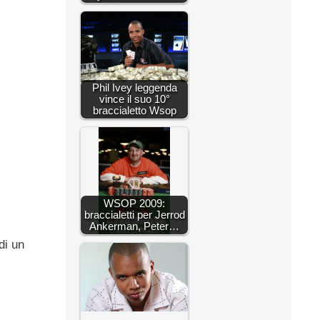
Phil Ivey leggenda
vince il suo 10°
braccialetto Wsop
WSOP 2009:
braccialetti per Jerrod
Ankerman, Peter…
di un