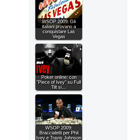
WSOP 2009: Gli
italiani provano a
conquistare Las
Vegas
Poker online: con
"Piece of Ivey" su Full
Tilt si…
WSOP 2009:
Braccialetti per Phil
Ivey e Travis Johnson