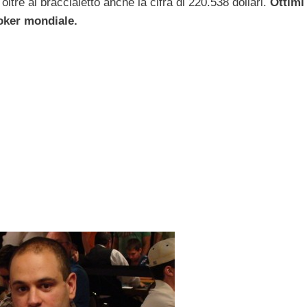
re al braccialetto anche la cifra di 220.538 dollari.
Ottimi
poker mondiale.