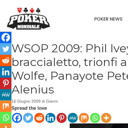
Vai
al
POKER NEWS
contenuto
WSOP 2009: Phil Ivey
braccialetto, trionf
Wolfe, Panayote Pet
Alenius
16 Giugno 2009
di
Gianni
Spread the love