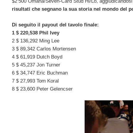
$2’500 Omaha/Seven-Card Stud Hi/Lo, aggiudicandosi olt
risultati che segnano la sua storia nel mondo del 
Di seguito il payout del tavolo finale:
1 $ 220,538 Phil Ivey
2 $ 136,292 Ming Lee
3 $ 89,342 Carlos Mortensen
4 $ 61,919 Dutch Boyd
5 $ 45,237 Jon Turner
6 $ 34,747 Eric Buchman
7 $ 27,993 Tom Koral
8 $ 23,600 Peter Gelencser